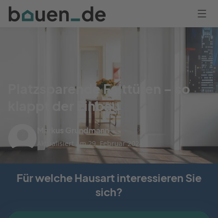
Bauen
Logo
Anmelden
Platzsparende Falttüren – so
klappt der Einbau
Markus Grundmann
Aktualisiert am 29. Februar 2024
Für welche Hausart interessieren Sie
sich?