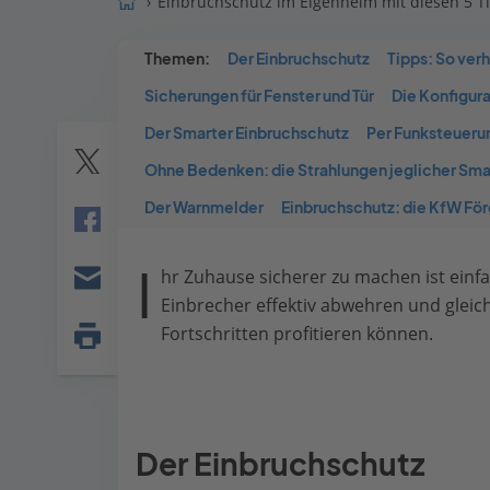
Einbruchschutz im Eigenheim mit diesen 5 T
Themen:
Der Einbruchschutz
Tipps: So verh
Sicherungen für Fenster und Tür
Die Konfigura
Der Smarter Einbruchschutz
Per Funksteueru
Ohne Bedenken: die Strahlungen jeglicher Sma
Twitter
Der Warnmelder
Einbruchschutz: die KfW Fö
Facebook
I
hr Zuhause sicherer zu machen ist einfac
E-
Einbrecher effektiv abwehren und gleic
mail
Fortschritten profitieren können.
Seite
drucken
Der Einbruchschutz