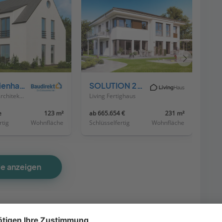
Nächstes
Haus
Einfamilienhaus EH125 Variante T
SOLUTION 230 V6
Baudirekt Architektenhäuser
Living Fertighaus
e
123 m²
ab 665.654 €
231 m²
rtig
Wohnfläche
Schlüsselfertig
Wohnfläche
le anzeigen