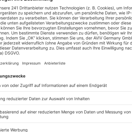
ich richtig
sönlichen Verhalten. Hier einige Strategien für ein
Tür abzuschließen.
türen, wenn Sie nicht zu Hause sind. Auch gekippte
cher wirken.
sein.
itgesteuerte oder smart gesteuerte Beleuchtung.
 Nachbarn darum, den Briefkasten während Ihrer