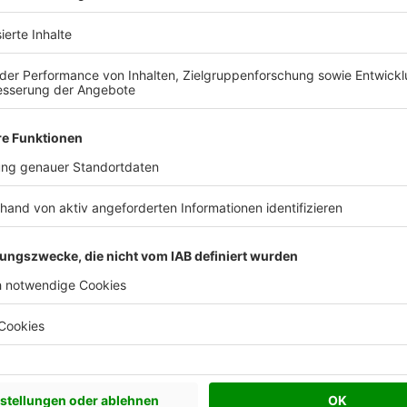
herheit
anischem und elektronischem Einbruchschutz.
enstersicherungen und Türsicherungen können
der Fenster oder durch Nachrüstung Ihrer
ldet meist eine Alarmanlage. Diese ergänzt
ie bei einem Einbruch sofort Alarm auslöst. Auch
beim Abschrecken von Tätern und beim Aufklären
ungskameras ermöglichen Ihnen zusätzlich,
 Zuhause zu werfen.