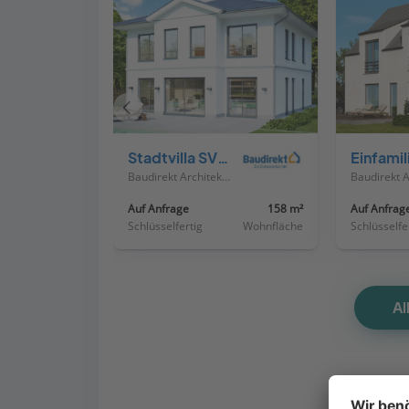
Vorheriges
Haus
Stadtvilla SV155 Variante K
Baudirekt Architektenhäuser
Auf Anfrage
158 m²
Auf Anfrag
Schlüsselfertig
Wohnfläche
Schlüsselfe
Al