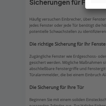
Sicherungen für Fenster
Häufig versuchen Einbrecher, über Fenste
jedes Fenster oder jede Tür benötigt die hö
potentielle Schwachstellen zu identifiziere
Die richtige Sicherung für Ihr Fenste
Zugängliche Fenster wie Erdgeschoss- oder
gesichert werden. Mögliche Maßnahmen si
abschließbare Fenstergriffe und Fenstergit
Türalarmmelder, die bei einem Einbruch Al
Die Sicherung für Ihre Tür
Beginnen Sie mit einem soliden Einstecksch
passenden Zylinder aus. Zusätzliche Siche