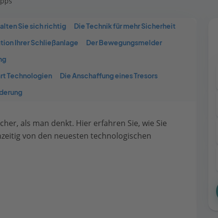
ipps
alten Sie sich richtig
Die Technik für mehr Sicherheit
tion Ihrer Schließanlage
Der Bewegungsmelder
ng
rt Technologien
Die Anschaffung eines Tresors
rderung
her, als man denkt. Hier erfahren Sie, wie Sie
hzeitig von den neuesten technologischen