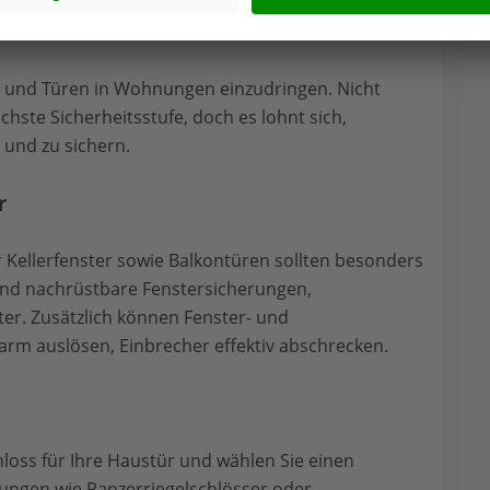
 und Tür
r und Türen in Wohnungen einzudringen. Nicht
chste Sicherheitsstufe, doch es lohnt sich,
n und zu sichern.
r
 Kellerfenster sowie Balkontüren sollten besonders
nd nachrüstbare Fenstersicherungen,
ter. Zusätzlich können Fenster- und
arm auslösen, Einbrecher effektiv abschrecken.
loss für Ihre Haustür und wählen Sie einen
rungen wie Panzerriegelschlösser oder