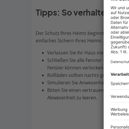
Tipps: So verhalten Sie s
Der Schutz Ihres Heims beginnt mit dem per
einfaches Sichern Ihres Heims:
Verlassen Sie Ihr Haus nie, ohne die 
Schließen Sie alle Fenster und Balkon
Fenster können verlockend auf Einbre
Rollläden sollten nachts geschlossen 
Simulieren Sie Anwesenheit durch ze
Bitten Sie einen vertrauenswürdigen
Abwesenheit zu leeren.