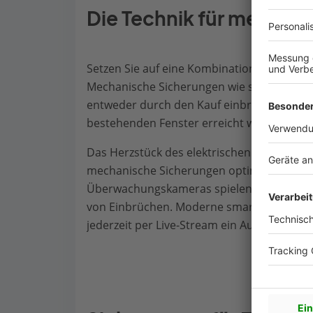
Die Technik für mehr Sic
Setzen Sie auf eine Kombination aus mech
Mechanische Sicherungen wie spezielle F
entweder durch den Kauf einbruchhemmen
bestehenden Fenster erreicht werden.
Das Herzstück des elektrischen Schutzes bi
mechanische Sicherungen optimal, indem s
Überwachungskameras spielen eine Rolle 
von Einbrüchen. Moderne smarte Überwach
jederzeit per Live-Stream ein Auge auf Ihr