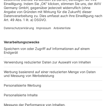
AGB-Übersicht
Datenschutz
Impressum
Fotonachweis
Services
Bauprojekt-Quiz
Häuser-Suche
Hausanbieter-Suche
Bauprojekt-Profil
Für Unternehmen
Ihre Baufirma auf bauen.de
Kostenloses Infogespräch