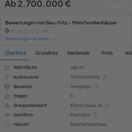
Ab 2.700.000 €
Bewertungen von Bau-Fritz - Mehrfamilienhäuser
0
(0)
Bewertungen ansehen
Überblick
Grundriss
Merkmale
Preis
An
Wohnfläche
586 m²
Schlüsselfertig
Ausbaustufe
Bauweise
Fertighaus
Etagen
3
Energiestandard
Effizienzhaus 55
Dachform
Flachdach
Hausart
Mehrfamilienhaus