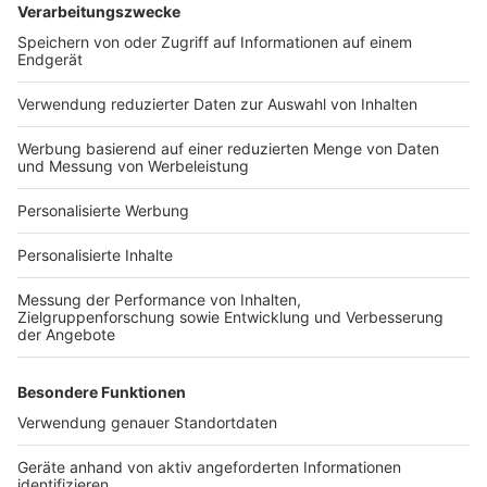
Services
Bauprojekt-Quiz
Häuser-Suche
Hausanbieter-Suche
Bauprojekt-Profil
Für Unternehmen
Ihre Baufirma auf bauen.de
Kostenloses Infogespräch