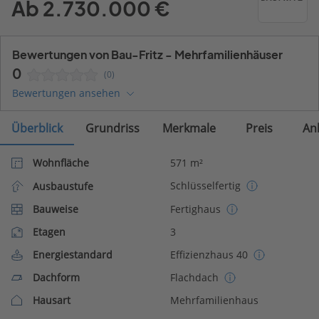
Ab 2.730.000 €
Bewertungen von Bau-Fritz - Mehrfamilienhäuser
0
(0)
Bewertungen ansehen
Überblick
Grundriss
Merkmale
Preis
An
Wohnfläche
571 m²
Schlüsselfertig
Ausbaustufe
Bauweise
Fertighaus
Etagen
3
Energiestandard
Effizienzhaus 40
Dachform
Flachdach
Hausart
Mehrfamilienhaus