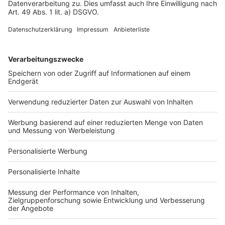
Impressum
Fotonachweis
Services
Bauprojekt-Quiz
Häuser-Suche
Hausanbieter-Suche
Bauprojekt-Profil
Für Unternehmen
Ihre Baufirma auf bauen.de
Kostenloses Infogespräch