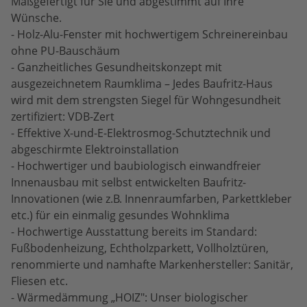
Maßgefertigt für Sie und abgestimmt auf Ihre
Wünsche.
- Holz-Alu-Fenster mit hochwertigem Schreinereinbau
ohne PU-Bauschäum
- Ganzheitliches Gesundheitskonzept mit
ausgezeichnetem Raumklima – Jedes Baufritz-Haus
wird mit dem strengsten Siegel für Wohngesundheit
zertifiziert: VDB-Zert
- Effektive X-und-E-Elektrosmog-Schutztechnik und
abgeschirmte Elektroinstallation
- Hochwertiger und baubiologisch einwandfreier
Innenausbau mit selbst entwickelten Baufritz-
Innovationen (wie z.B. Innenraumfarben, Parkettkleber
etc.) für ein einmalig gesundes Wohnklima
- Hochwertige Ausstattung bereits im Standard:
Fußbodenheizung, Echtholzparkett, Vollholztüren,
renommierte und namhafte Markenhersteller: Sanitär,
Fliesen etc.
- Wärmedämmung „HOIZ": Unser biologischer