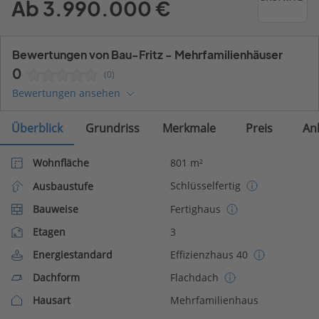
Ab 3.990.000 €
Bewertungen von Bau-Fritz - Mehrfamilienhäuser
0
(0)
Bewertungen ansehen
Überblick
Grundriss
Merkmale
Preis
An
Wohnfläche
801 m²
Schlüsselfertig
Ausbaustufe
Bauweise
Fertighaus
Etagen
3
Energiestandard
Effizienzhaus 40
Dachform
Flachdach
Hausart
Mehrfamilienhaus