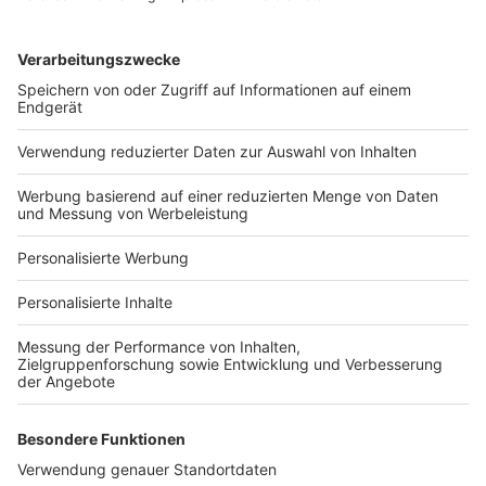
Services
Bauprojekt-Quiz
Häuser-Suche
Hausanbieter-Suche
Bauprojekt-Profil
Für Unternehmen
Ihre Baufirma auf bauen.de
Kostenloses Infogespräch