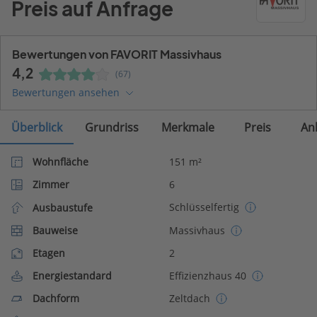
Preis auf Anfrage
Bewertungen von FAVORIT Massivhaus
4,2
(67)
Bewertungen ansehen
Überblick
Grundriss
Merkmale
Preis
An
Wohnfläche
151 m²
Zimmer
6
Schlüsselfertig
Ausbaustufe
Bauweise
Massivhaus
Etagen
2
Energiestandard
Effizienzhaus 40
Dachform
Zeltdach