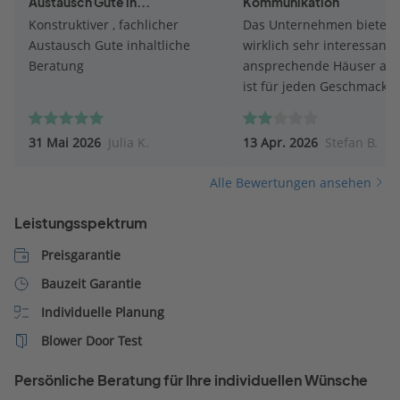
Austausch Gute in...
Kommunikation
Konstruktiver , fachlicher
Das Unternehmen bietet
Austausch Gute inhaltliche
wirklich sehr interessant
Beratung
ansprechende Häuser an,
ist für jeden Geschmack 
dabei! Der Katalog ist
übersichtlich und informa
31 Mai 2026
Julia K.
13 Apr. 2026
Stefan B.
aufgebaut und auch an d
Baubeschreibung gibt´s 
Alle Bewertungen ansehen
etwas zu verbessern. Leide
die Betreuung durch den
Leistungsspektrum
Außendienst exakt das
Gegenteil: es findet zwar 
Preisgarantie
Hausbesuch statt, doch w
Bauzeit Garantie
keinesfalls auf
Individuelle Planung
Sonderwünsche eingegan
dort wird sofort unter Ver
Blower Door Test
auf hohe Zusatzkosten
abgewiegelt. Dem gegenü
Persönliche Beratung für Ihre individuellen Wünsche
steht eine mehrfache,