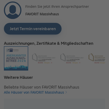
telefonische
Finden Sie jetzt Ihren Ansprechpartner
Kontaktaufnahmen des
FAVORIT Massivhaus
Telefondienstes nach de
Stand des Interesses, was
nach Mittelung der gema
Jetzt Termin vereinbaren
Erfahrungen aber ebenfal
ins Leere läuft. Es ließe si
Auszeichnungen, Zertifikate & Mitgliedschaften
m.M. mit dem Portfolio di
Unternehmens sehr viel 
anfangen, wenn der Vertr
stimmen würde. Ich habe
mein Bauprojekt aber
aufgegeben, weil es finanz
nicht vernünftig darstellba
Weitere Häuser
und man am Ende viel zu
Beliebte Häuser von FAVORIT Massivhaus
wenig Haus für´s Geld
Alle Häuser von FAVORIT Massivhaus
bekommt. Ich werde mein
jetziges Haus daher
modernisieren.