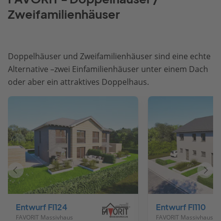
Zweifamilienhäuser
Doppelhäuser und Zweifamilienhäuser sind eine echte
Alternative –zwei Einfamilienhäuser unter einem Dach
oder aber ein attraktives Doppelhaus.
Vorheriges
Näch
Haus
Haus
Entwurf FI124
Entwurf FI110
FAVORIT Massivhaus
FAVORIT Massivhaus