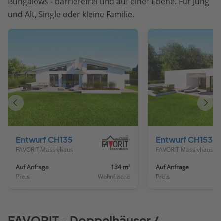
Bungalows - barrierefrei und auf einer Ebene. Für Jung
und Alt, Single oder kleine Familie.
Vorheriges
Näch
Haus
Haus
Entwurf CH135
Entwurf CH153
FAVORIT Massivhaus
FAVORIT Massivhaus
Auf Anfrage
134 m²
Auf Anfrage
Preis
Wohnfläche
Preis
FAVORIT - Doppelhäuser /