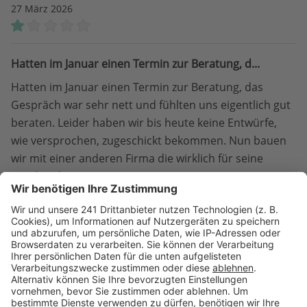
27 März 2026
Hatten im Januar einen Termin zur Beratung, d...
Hatten im Januar einen Termin zur Beratung, das
Gespräch war sehr nett und fühlten uns eigentlich gut
beraten. Leider haben wir bis heute keine Entwürfe,
wie versprochen, zugeschickt bekommen. Nun bauen
wir mit einer anderen Firma die wirklich für seine
Kunden da ist.
Obinna C.
OC
|
Frechen
Telefonat geführt
22 März 2026