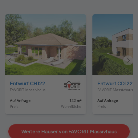
Vorheriges
Näch
Haus
Haus
Entwurf CH122
Entwurf CD122 - Flachdach
FAVORIT Massivhaus
FAVORIT Massivhaus
Auf Anfrage
122 m²
Auf Anfrage
Preis
Wohnfläche
Preis
Weitere Häuser von FAVORIT Massivhaus