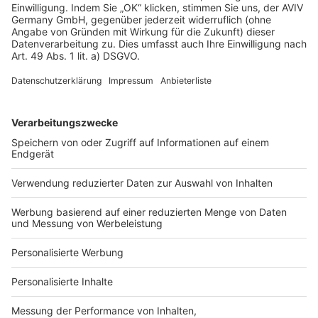
Kontakt aufgenommen aber das Gefühl ermittelt...
Kontakt aufgenommen aber das Gefühl ermittelt als
hätte er keine Interesse mir beim Bauvorhaben zu
unterstützen.
Büşra G.
BG
|
Emmendingen
Infomaterial geprüft
18 Feb. 2026
Top Unterlagen alles super
Top Unterlagen alles super