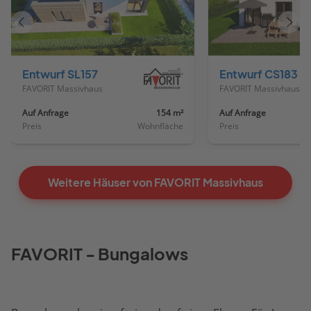
Vorheriges
Näch
Haus
Haus
Entwurf SL157
Entwurf CS183
FAVORIT Massivhaus
FAVORIT Massivhaus
Auf Anfrage
154 m²
Auf Anfrage
Preis
Wohnfläche
Preis
Weitere Häuser von FAVORIT Massivhaus
FAVORIT - Bungalows