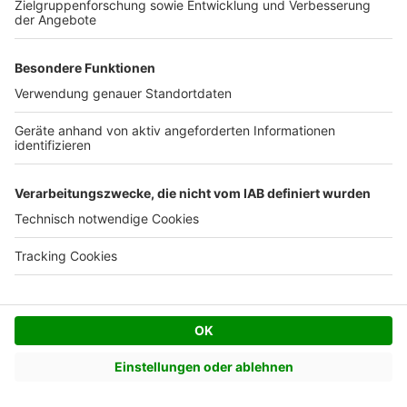
Holger S.
HS
|
Coesfeld
Infomaterial geprüft
05 Nov. 2025
Wir haben noch keinen Kontakt aufgenommen, da...
Wir haben noch keinen Kontakt aufgenommen, da wir
noch ein Grundstück suchen
Bernd S.
BS
|
Lemgo
Beratung erhalten
27 Okt. 2025
Ich hatte ein sehr ausführliches und informat...