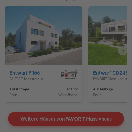
Vorheriges
Näch
Haus
Haus
Entwurf FI166
Entwurf CD245
FAVORIT Massivhaus
FAVORIT Massivhaus
Auf Anfrage
161 m²
Auf Anfrage
Preis
Wohnfläche
Preis
Weitere Häuser von FAVORIT Massivhaus