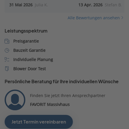
31 Mai 2026
Julia K.
13 Apr. 2026
Stefan B.
aufgebaut und auch an d
Baubeschreibung gibt´s 
Alle Bewertungen ansehen
etwas zu verbessern. Leide
die Betreuung durch den
Leistungsspektrum
Außendienst exakt das
Gegenteil: es findet zwar 
Preisgarantie
Hausbesuch statt, doch w
Bauzeit Garantie
keinesfalls auf
Individuelle Planung
Sonderwünsche eingegan
dort wird sofort unter Ver
Blower Door Test
auf hohe Zusatzkosten
abgewiegelt. Dem gegenü
Persönliche Beratung für Ihre individuellen Wünsche
steht eine mehrfache,
telefonische
Finden Sie jetzt Ihren Ansprechpartner
Kontaktaufnahmen des
FAVORIT Massivhaus
Telefondienstes nach de
Stand des Interesses, was
nach Mittelung der gema
Jetzt Termin vereinbaren
Erfahrungen aber ebenfal