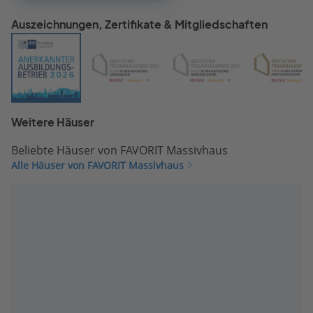
ins Leere läuft. Es ließe si
Auszeichnungen, Zertifikate & Mitgliedschaften
m.M. mit dem Portfolio di
Unternehmens sehr viel 
anfangen, wenn der Vertr
stimmen würde. Ich habe
mein Bauprojekt aber
aufgegeben, weil es finanz
nicht vernünftig darstellba
Weitere Häuser
und man am Ende viel zu
Beliebte Häuser von FAVORIT Massivhaus
wenig Haus für´s Geld
Alle Häuser von FAVORIT Massivhaus
bekommt. Ich werde mein
jetziges Haus daher
modernisieren.