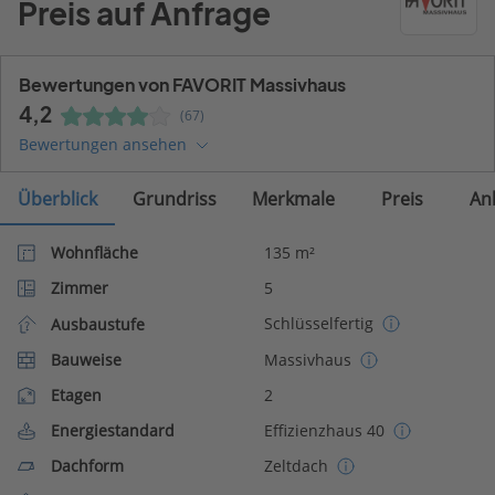
Preis auf Anfrage
Bewertungen von FAVORIT Massivhaus
4,2
(67)
Bewertungen ansehen
Überblick
Grundriss
Merkmale
Preis
An
Wohnfläche
135 m²
Zimmer
5
Schlüsselfertig
Ausbaustufe
Bauweise
Massivhaus
Etagen
2
Energiestandard
Effizienzhaus 40
Dachform
Zeltdach