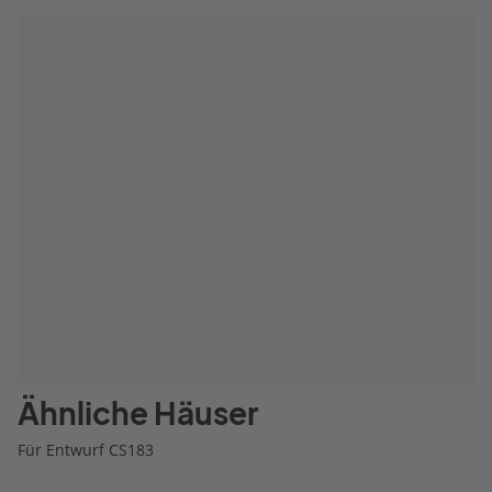
jetziges Haus daher
modernisieren.
Ähnliche Häuser
Für Entwurf CS183