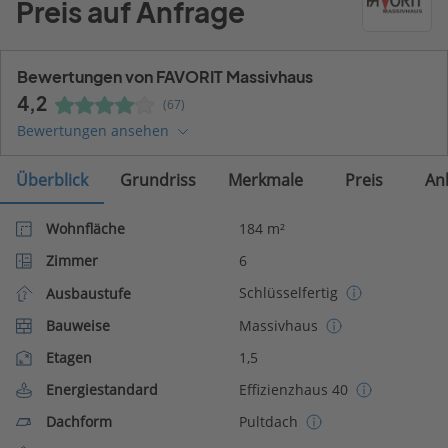
Preis auf Anfrage
Bewertungen von FAVORIT Massivhaus
4,2
(67)
Bewertungen ansehen
Überblick
Grundriss
Merkmale
Preis
An
Wohnfläche
184 m²
Zimmer
6
Schlüsselfertig
Ausbaustufe
Bauweise
Massivhaus
Etagen
1,5
Energiestandard
Effizienzhaus 40
Dachform
Pultdach