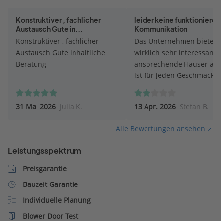
Konstruktiver , fachlicher
leider keine funktioniere
Austausch Gute in...
Kommunikation
Konstruktiver , fachlicher
Das Unternehmen bietet
Austausch Gute inhaltliche
wirklich sehr interessant
Beratung
ansprechende Häuser an,
ist für jeden Geschmack 
dabei! Der Katalog ist
übersichtlich und informa
31 Mai 2026
Julia K.
13 Apr. 2026
Stefan B.
aufgebaut und auch an d
Baubeschreibung gibt´s 
Alle Bewertungen ansehen
etwas zu verbessern. Leide
die Betreuung durch den
Leistungsspektrum
Außendienst exakt das
Gegenteil: es findet zwar 
Preisgarantie
Hausbesuch statt, doch w
Bauzeit Garantie
keinesfalls auf
Individuelle Planung
Sonderwünsche eingegan
dort wird sofort unter Ver
Blower Door Test