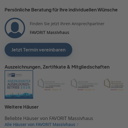
auf hohe Zusatzkosten
abgewiegelt. Dem gegenü
Persönliche Beratung für Ihre individuellen Wünsche
steht eine mehrfache,
telefonische
Finden Sie jetzt Ihren Ansprechpartner
Kontaktaufnahmen des
FAVORIT Massivhaus
Telefondienstes nach de
Stand des Interesses, was
nach Mittelung der gema
Jetzt Termin vereinbaren
Erfahrungen aber ebenfal
ins Leere läuft. Es ließe si
Auszeichnungen, Zertifikate & Mitgliedschaften
m.M. mit dem Portfolio di
Unternehmens sehr viel 
anfangen, wenn der Vertr
stimmen würde. Ich habe
mein Bauprojekt aber
aufgegeben, weil es finanz
nicht vernünftig darstellba
Weitere Häuser
und man am Ende viel zu
Beliebte Häuser von FAVORIT Massivhaus
wenig Haus für´s Geld
Alle Häuser von FAVORIT Massivhaus
bekommt. Ich werde mein