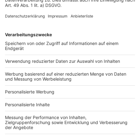
Impressum
Fotonachweis
Services
Bauprojekt-Quiz
Häuser-Suche
Hausanbieter-Suche
Bauprojekt-Profil
Für Unternehmen
Ihre Baufirma auf bauen.de
Kostenloses Infogespräch