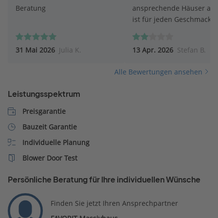
Beratung
ansprechende Häuser an,
ist für jeden Geschmack 
dabei! Der Katalog ist
übersichtlich und informa
31 Mai 2026
Julia K.
13 Apr. 2026
Stefan B.
aufgebaut und auch an d
Baubeschreibung gibt´s 
Alle Bewertungen ansehen
etwas zu verbessern. Leide
die Betreuung durch den
Leistungsspektrum
Außendienst exakt das
Gegenteil: es findet zwar 
Preisgarantie
Hausbesuch statt, doch w
Bauzeit Garantie
keinesfalls auf
Individuelle Planung
Sonderwünsche eingegan
dort wird sofort unter Ver
Blower Door Test
auf hohe Zusatzkosten
abgewiegelt. Dem gegenü
Persönliche Beratung für Ihre individuellen Wünsche
steht eine mehrfache,
telefonische
Finden Sie jetzt Ihren Ansprechpartner
Kontaktaufnahmen des