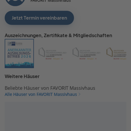
FAVORIT Massivhaus
Telefondienstes nach de
Stand des Interesses, was
nach Mittelung der gema
Jetzt Termin vereinbaren
Erfahrungen aber ebenfal
ins Leere läuft. Es ließe si
Auszeichnungen, Zertifikate & Mitgliedschaften
m.M. mit dem Portfolio di
Unternehmens sehr viel 
anfangen, wenn der Vertr
stimmen würde. Ich habe
mein Bauprojekt aber
aufgegeben, weil es finanz
nicht vernünftig darstellba
Weitere Häuser
und man am Ende viel zu
Beliebte Häuser von FAVORIT Massivhaus
wenig Haus für´s Geld
Alle Häuser von FAVORIT Massivhaus
bekommt. Ich werde mein
jetziges Haus daher
modernisieren.