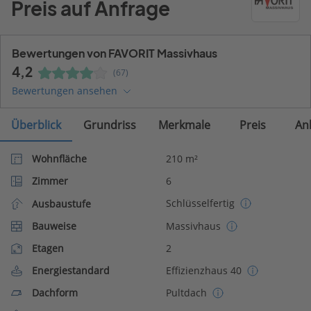
Preis auf Anfrage
Bewertungen von FAVORIT Massivhaus
4,2
(67)
Bewertungen ansehen
Überblick
Grundriss
Merkmale
Preis
An
Wohnfläche
210 m²
Zimmer
6
Schlüsselfertig
Ausbaustufe
Bauweise
Massivhaus
Etagen
2
Energiestandard
Effizienzhaus 40
Dachform
Pultdach