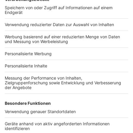
Bauprojekt-Quiz
Häuser-Suche
Hausanbieter-Suche
Bauprojekt-Profil
Für Unternehmen
Ihre Baufirma auf bauen.de
Kostenloses Infogespräch