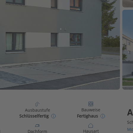
Bauweise
Ausbaustufe
A
Fertighaus
Schlüsselfertig
Sch
Mo
Hausart
d
Dachform