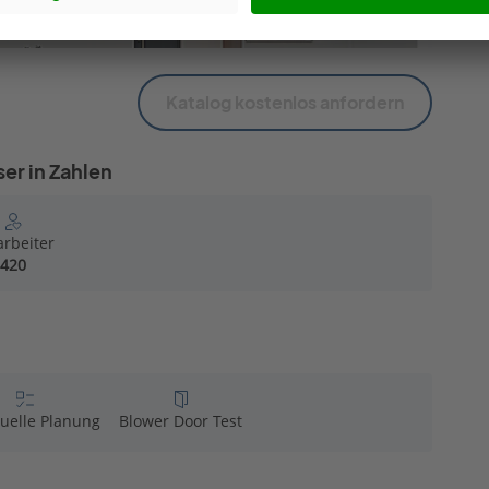
Katalog kostenlos anfordern
er in Zahlen
arbeiter
420
duelle Planung
Blower Door Test