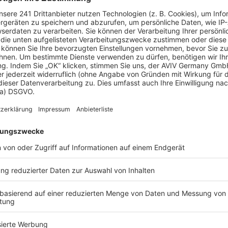
ichen
, ein Berater kann Ihnen ein detailliertes Angebot
t.