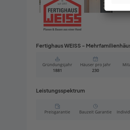
Fertighaus WEISS - Mehrfamilienhäus
Gründungsjahr
Häuser pro Jahr
Mit
1881
230
Leistungsspektrum
Preisgarantie
Bauzeit Garantie
Indivi