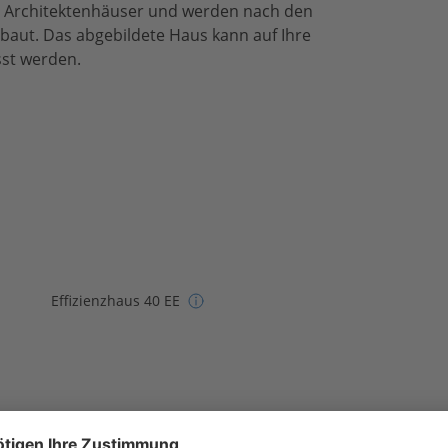
te Architektenhäuser und werden nach den
aut. Das abgebildete Haus kann auf Ihre
sst werden.
Effizienzhaus 40 EE
Satteldach