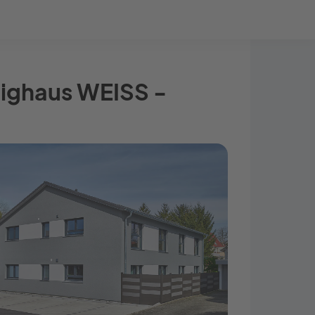
Bauprojekt-Quiz
Mein Konto
Baupartner
Anmelden
tighaus WEISS -