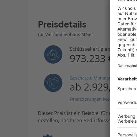
Preisdetails
für Vierfamilienhaus Meier
Schlüsselfertig ab
973.233 €
Geschätzte Monatsrate
ab 2.929,84 €
Finanzierungen kostenlos vergle
Dieser Preis ist ein Beispiel für den Anfang
erstellen, das Ihren Bedürfnissen entsprich