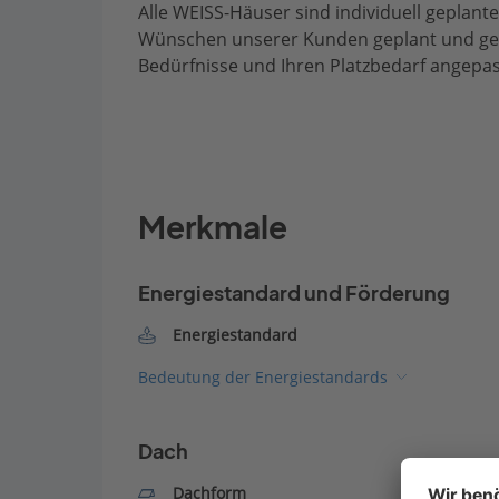
Alle WEISS-Häuser sind individuell geplan
Wünschen unserer Kunden geplant und geb
Bedürfnisse und Ihren Platzbedarf angepa
Merkmale
Energiestandard und Förderung
Energiestandard
Bedeutung der Energiestandards
Dach
Dachform