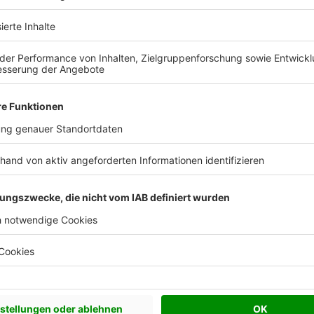
eld sparen?
e können Sie bis zu 20 % Ihrer Baukosten sparen.
us WEISS - Mehrfamilienhäuser