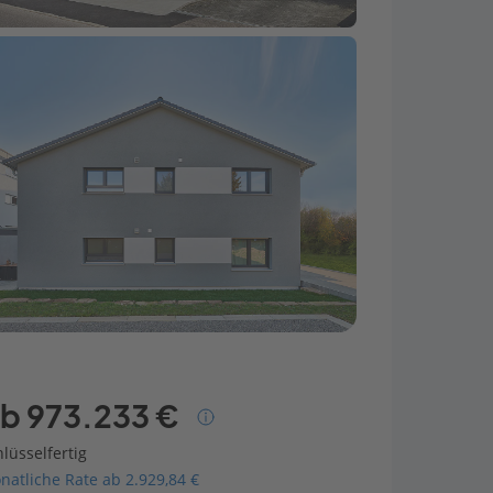
b 973.233 €
lüsselfertig
natliche Rate ab 2.929,84 €