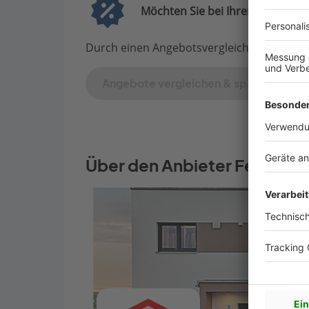
Möchten Sie bei Ihrem Projekt G
Durch einen Angebotsvergleich mit Bauen.d
Angebote vergleichen & sparen
Über den Anbieter Fertigha