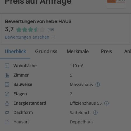
Preis auf Anfrage
Bewertungen von hebelHAUS
3,7
(49)
Bewertungen ansehen
Überblick
Grundriss
Merkmale
Preis
An
Wohnfläche
110 m²
Zimmer
5
Bauweise
Massivhaus
Etagen
2
Energiestandard
Effizienzhaus 55
Dachform
Satteldach
Hausart
Doppelhaus