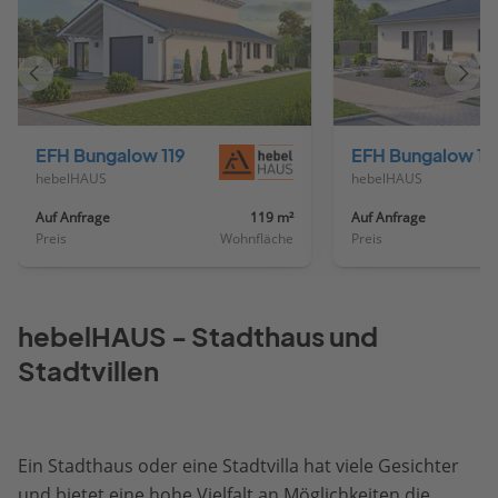
Vorheriges
Näch
Haus
Haus
EFH Bungalow 119
EFH Bungalow 12
hebelHAUS
hebelHAUS
Auf Anfrage
119 m²
Auf Anfrage
Preis
Wohnfläche
Preis
hebelHAUS - Stadthaus und
Stadtvillen
Ein Stadthaus oder eine Stadtvilla hat viele Gesichter
und bietet eine hohe Vielfalt an Möglichkeiten die