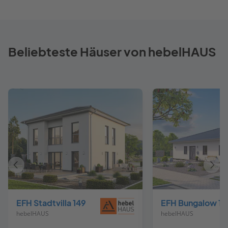
Beliebteste Häuser von hebelHAUS
Vorheriges
Näch
Haus
Haus
EFH Stadtvilla 149
EFH Bungalow 12
hebelHAUS
hebelHAUS