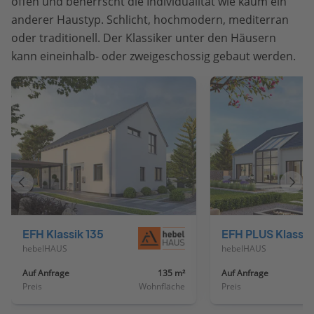
offen und beherrscht die Individualität wie kaum ein
anderer Haustyp. Schlicht, hochmodern, mediterran
oder traditionell. Der Klassiker unter den Häusern
kann eineinhalb- oder zweigeschossig gebaut werden.
Vorheriges
Näch
Haus
Haus
EFH Klassik 135
EFH PLUS Klassik 2
hebelHAUS
hebelHAUS
Auf Anfrage
135 m²
Auf Anfrage
Preis
Wohnfläche
Preis