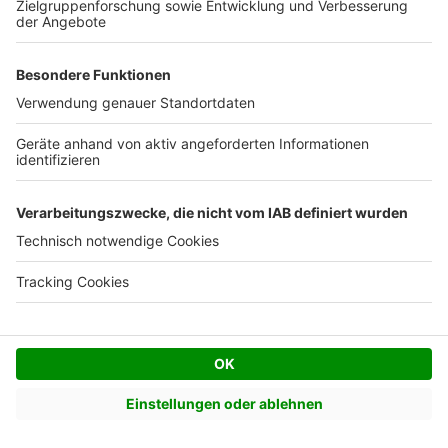
KJ
|
Großenrade
Angebot erstellt
01 Apr. 2023
Carsten M.
CM
|
MG
Telefonat geführt
17 Dez. 2022
Torsten K.
TK
|
Seevetal
Infomaterial geprüft
10 Dez. 2022