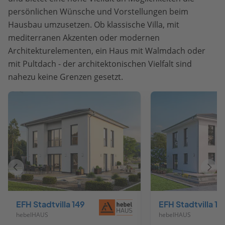
persönlichen Wünsche und Vorstellungen beim
Hausbau umzusetzen. Ob klassische Villa, mit
mediterranen Akzenten oder modernen
Architekturelementen, ein Haus mit Walmdach oder
mit Pultdach - der architektonischen Vielfalt sind
nahezu keine Grenzen gesetzt.
Vorheriges
Näch
Haus
Haus
EFH Stadtvilla 149
EFH Stadtvilla 15
hebelHAUS
hebelHAUS