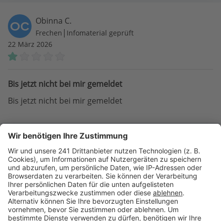
Obinna C.
OC
|
Frechen
Infomaterial geprüft
22 März 2026
Bis jetzt nicht bei mir gemeldet
Bis jetzt nicht bei mir gemeldet
Anja B.
AB
|
Leichlingen (Rheinland)
Telefonat geführt
11 Mai 2024
Höflich aber baut leider nicht in unserer Reg...