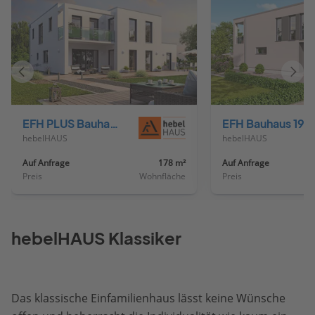
Vorheriges
Näch
Haus
Haus
EFH PLUS Bauhaus 178
EFH Bauhaus 193
hebelHAUS
hebelHAUS
Auf Anfrage
178 m²
Auf Anfrage
Preis
Wohnfläche
Preis
hebelHAUS Klassiker
Das klassische Einfamilienhaus lässt keine Wünsche