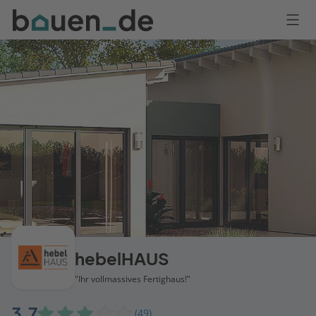
Bauen
Logo
Anmelden
hebelHAUS
"Ihr vollmassives Fertighaus!"
3,7
(49)