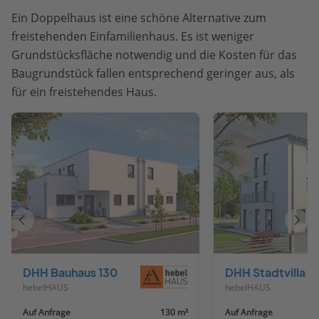
Ein Doppelhaus ist eine schöne Alternative zum
freistehenden Einfamilienhaus. Es ist weniger
Grundstücksfläche notwendig und die Kosten für das
Baugrundstück fallen entsprechend geringer aus, als
für ein freistehendes Haus.
Vorheriges
Näch
Haus
Haus
DHH Bauhaus 130
DHH Stadtvilla 
hebelHAUS
hebelHAUS
Auf Anfrage
130 m²
Auf Anfrage