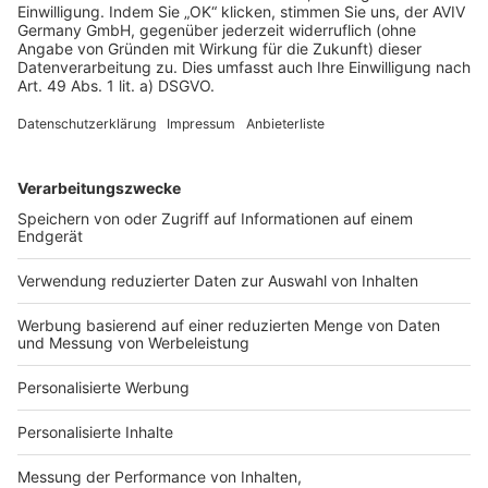
Höflich aber baut leider nicht in unserer Region.
Patrik P.
PP
|
Kirchzell
Infomaterial geprüft
27 Mai 2023
Luigi D.
LD
|
Kolbermoor
Infomaterial geprüft
29 Apr. 2023
Klaus J.