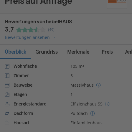
Preis auf Anfrage
Bewertungen von hebelHAUS
3,7
(49)
Bewertungen ansehen
Überblick
Grundriss
Merkmale
Preis
An
Wohnfläche
105 m²
Zimmer
5
Bauweise
Massivhaus
Etagen
1
Energiestandard
Effizienzhaus 55
Dachform
Pultdach
Hausart
Einfamilienhaus