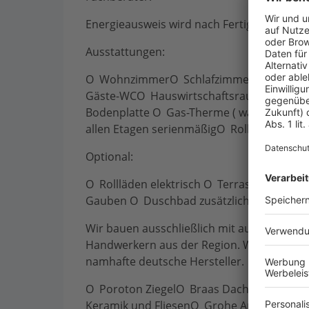
Energieausweis wird nach Fertigstellung d
Ausstattungen:
O WohnzimmerO SchlafzimmerO Kinderz
Gäste-WCO Hauswirtschaftsraum. O Evtl. 
Bodenplatte O Gas-Therme ( wahlweise 
allen Etagen serienmäßigO Rollläden
Optional:
O Rollläden elektrisch O Terrasse / und 
Gauben O Duschbad zusätzlich O Garage o
Wir bauen ausschließlich mit ausgesuchten, 
Handwerkern aus der Region. Wir stehen f
namhafte deutsche Hersteller.
O Poroton ZiegelO Braas DachziegelO Reh
Keramik und FliesenO Grohe ArmaturenO Va