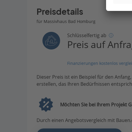
Preisdetails
für Massivhaus Bad Homburg
Schlüsselfertig ab
Preis auf Anfr
Finanzierungen kostenlos vergle
Dieser Preis ist ein Beispiel für den Anfang
erstellen, das Ihren Bedürfnissen entsprich
Möchten Sie bei Ihrem Projekt G
Durch einen Angebotsvergleich mit Bauen.d