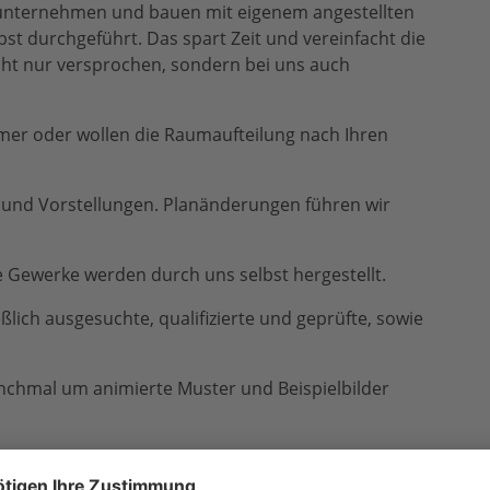
auunternehmen und bauen mit eigenem angestellten
st durchgeführt. Das spart Zeit und vereinfacht die
icht nur versprochen, sondern bei uns auch
r oder wollen die Raumaufteilung nach Ihren
und Vorstellungen. Planänderungen führen wir
e Gewerke werden durch uns selbst hergestellt.
ßlich ausgesuchte, qualifizierte und geprüfte, sowie
chmal um animierte Muster und Beispielbilder
n einem ersten ausführlichen Gespräch mit unserem