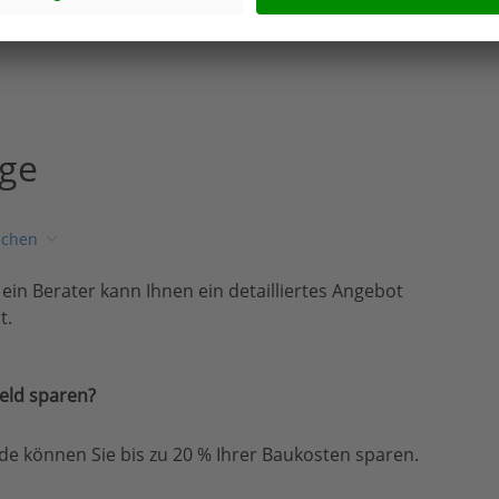
age
ichen
, ein Berater kann Ihnen ein detailliertes Angebot
t.
eld sparen?
e können Sie bis zu 20 % Ihrer Baukosten sparen.