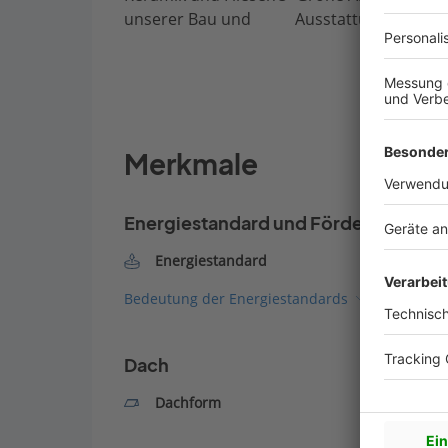
unserer Bau und Ausstattungsbeschr
Merkmale
Energiestandard und Förderung
Energiestandard
Bedeutung der Energiestandards
Dach
Dachform