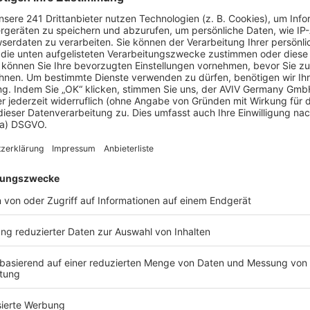
es Gebäudes ausgestellt.
immerO KücheO Bad mit Dusche und WanneO
Ausbau Dachgeschoss möglich. O Haus inkl.
Luftwasserwärmepumpe )O Fußbodenheizung auf
oder Balkon O Kamin O Keller O Wintergarten O
der Carport O weiteres auf Anfrage
qualifizierten und geprüften, sowie zertifizierten
ür hohe Qualitätsstandards durch ausgewählte
au oder Schüko FensterprofileO Villeroy & Boch
illant HeizsystemeO vieles mehr,.... entsprechend