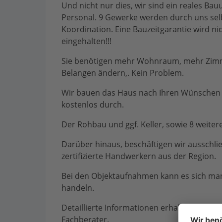
Und nicht nur dies, wir sind ein reales B
Personal. 9 Gewerke werden durch uns selb
Koordination. Eine Bauzeitgarantie wird n
eingehalten!!!
Sie benötigen mehr Wohnraum, mehr Zimme
Belangen ändern,. Kein Problem.
Wir bauen das Haus nach Ihren Wünschen 
kostenlos durch.
Der Rohbau und ggf. Keller, sowie 8 weiter
Darüber hinaus, beschäftigen wir ausschlie
zertifizierte Handwerkern aus der Region.
Bei den Objektaufnahmen kann es sich man
handeln.
Detaillierte Informationen erhalten Sie i
Fachberater.