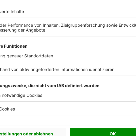
eibung
Effizienzhaus 40 Plus
Flachdach