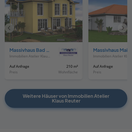
Vorheriges
Näch
Haus
Haus
Massivhaus Bad Nauheim
Massivhaus 
Immobilien Atelier Klaus Reuter
Immobilien
Auf Anfrage
210 m²
Auf Anfrage
Preis
Wohnfläche
Preis
Weitere Häuser von Immobilien Atelier
Klaus Reuter