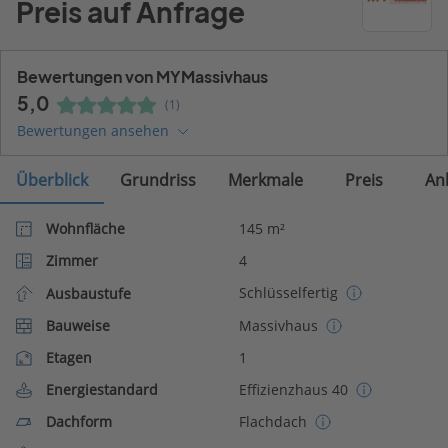
Preis auf Anfrage
Bewertungen von MYMassivhaus
5,0
(1)
Bewertungen ansehen
Überblick
Grundriss
Merkmale
Preis
An
Wohnfläche
145 m²
Zimmer
4
Schlüsselfertig
Ausbaustufe
Bauweise
Massivhaus
Etagen
1
Energiestandard
Effizienzhaus 40
Dachform
Flachdach