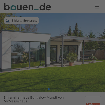
Bauen
Logo
Anmelden
Bilder & Grundrisse
Einfamilienhaus Bungalow Mundt von
MYMassivhaus