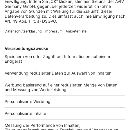
Datenschutz
Impressum
Fotonachweis
Services
Bauprojekt-Quiz
Häuser-Suche
Hausanbieter-Suche
Bauprojekt-Profil
Für Unternehmen
Ihre Baufirma auf bauen.de
Kostenloses Infogespräch