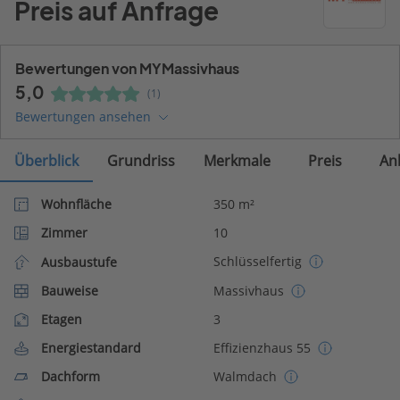
Preis auf Anfrage
Bewertungen von MYMassivhaus
5,0
(1)
Bewertungen ansehen
Überblick
Grundriss
Merkmale
Preis
An
Wohnfläche
350 m²
Zimmer
10
Schlüsselfertig
Ausbaustufe
Bauweise
Massivhaus
Etagen
3
Energiestandard
Effizienzhaus 55
Dachform
Walmdach