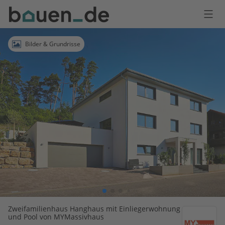
Bauen
Logo
Anmelden
Bilder & Grundrisse
Zweifamilienhaus Hanghaus mit Einliegerwohnung
und Pool von MYMassivhaus