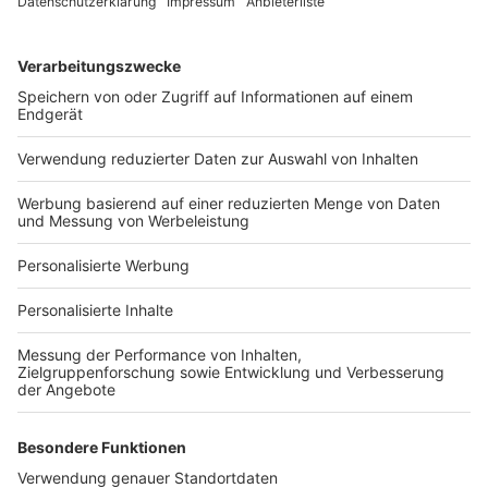
Services
Bauprojekt-Quiz
Häuser-Suche
Hausanbieter-Suche
Bauprojekt-Profil
Für Unternehmen
Ihre Baufirma auf bauen.de
Kostenloses Infogespräch