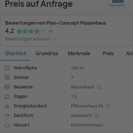
Preis auf Anfrage
Bewertungen von Plan-Concept Massivhaus
4,2
(4)
Bewertungen ansehen
Überblick
Grundriss
Merkmale
Preis
An
Wohnfläche
193 m²
Zimmer
7
Bauweise
Massivhaus
Etagen
1,5
Energiestandard
Effizienzhaus 55
Dachform
Satteldach
Hausart
Einfamilienhaus