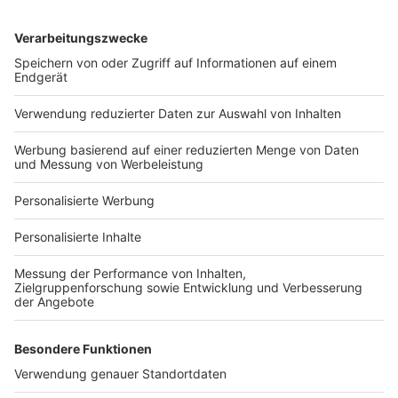
Services
Bauprojekt-Quiz
Häuser-Suche
Hausanbieter-Suche
Bauprojekt-Profil
Für Unternehmen
Ihre Baufirma auf bauen.de
Kostenloses Infogespräch