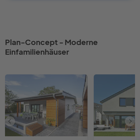
Plan-Concept - Moderne
Einfamilienhäuser
Vorheriges
Näch
Haus
Haus