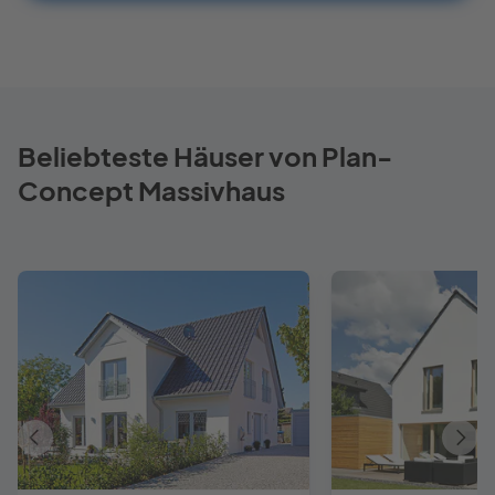
Beliebteste Häuser von Plan-
Concept Massivhaus
Vorheriges
Näch
Haus
Haus