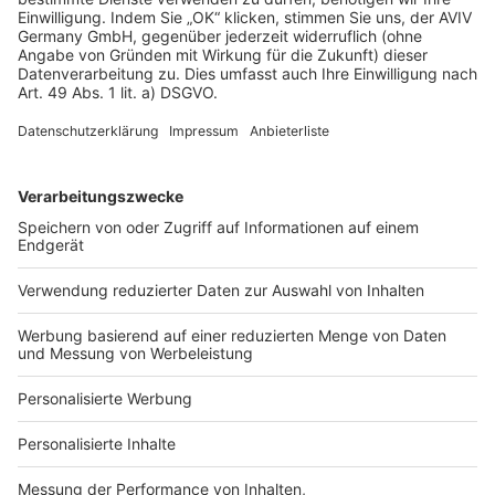
AGB-Übersicht
Datenschutz
Impressum
Fotonachweis
Services
Bauprojekt-Quiz
Häuser-Suche
Hausanbieter-Suche
Bauprojekt-Profil
Für Unternehmen
Ihre Baufirma auf bauen.de
Kostenloses Infogespräch