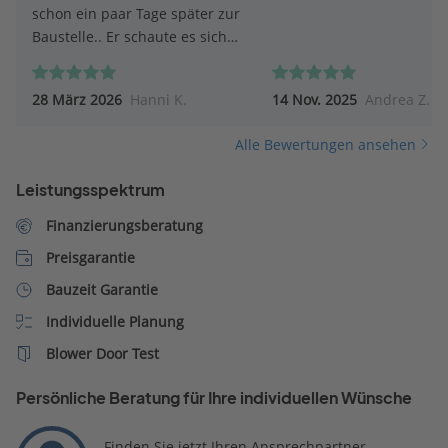
schon ein paar Tage später zur
Baustelle.. Er schaute es sich
genau an, machte Vorschläge,
wie der Anbau zu realisieren
28 März 2026
Hanni K.
14 Nov. 2025
Andrea Z.
ist. Machte Fotos, hörte sich
unsere Vorstellung an Danach
Alle Bewertungen ansehen
versprach er, alles mit ihrem
Architekten zu besprechen,
Leistungsspektrum
Möglichkeiten abzuklären..
Nun warten wir auf das
Finanzierungsberatung
Angebot
Preisgarantie
Bauzeit Garantie
Individuelle Planung
Blower Door Test
Persönliche Beratung für Ihre individuellen Wünsche
Finden Sie jetzt Ihren Ansprechpartner