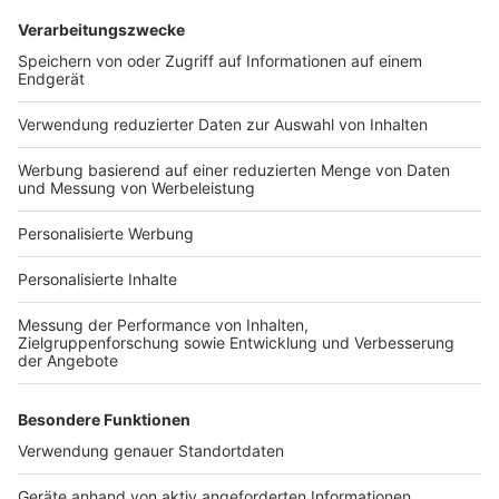
Services
Bauprojekt-Quiz
Häuser-Suche
Hausanbieter-Suche
Bauprojekt-Profil
Für Unternehmen
Ihre Baufirma auf bauen.de
Kostenloses Infogespräch