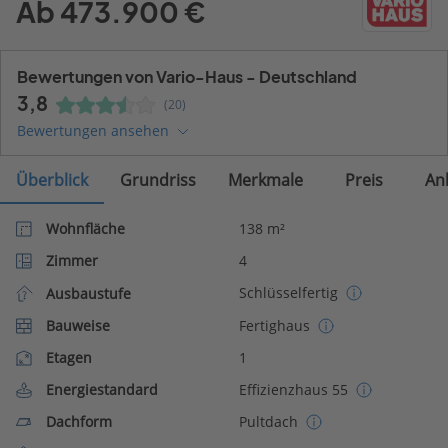
Ab 473.900 €
Bewertungen von Vario-Haus - Deutschland
3,8
(20)
Bewertungen ansehen
Überblick
Grundriss
Merkmale
Preis
An
Wohnfläche
138 m²
Zimmer
4
Schlüsselfertig
Ausbaustufe
Bauweise
Fertighaus
Etagen
1
Energiestandard
Effizienzhaus 55
Dachform
Pultdach