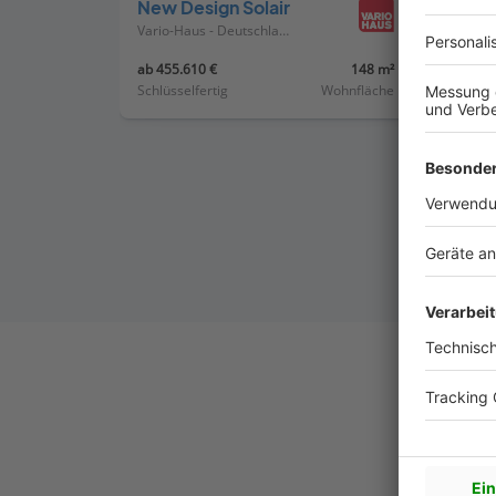
New Design Solair
Vario-Haus - Deutschland
ab 455.610 €
148 m²
ab 477
Schlüsselfertig
Wohnfläche
Schlüss
V