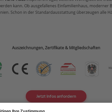
erden kann. Ob ausgefallenes Einfamilienhaus, moderner B
tlinien. Schon in der Standardausstattung überzeugen alle
Auszeichnungen, Zertifikate & Mitgliedschaften
Jetzt Infos anfordern