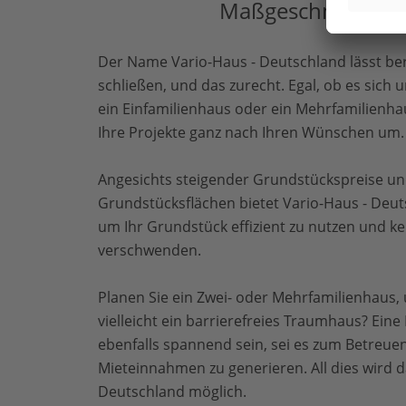
Maßgeschneidertes 
Der Name Vario-Haus - Deutschland lässt berei
schließen, und das zurecht. Egal, ob es sich u
ein Einfamilienhaus oder ein Mehrfamilienha
Ihre Projekte ganz nach Ihren Wünschen um.
Angesichts steigender Grundstückspreise u
Grundstücksflächen bietet Vario-Haus - Deut
um Ihr Grundstück effizient zu nutzen und k
verschwenden.
Planen Sie ein Zwei- oder Mehrfamilienhaus,
vielleicht ein barrierefreies Traumhaus? Ein
ebenfalls spannend sein, sei es zum Betreu
Mieteinnahmen zu generieren. All dies wird d
Deutschland möglich.