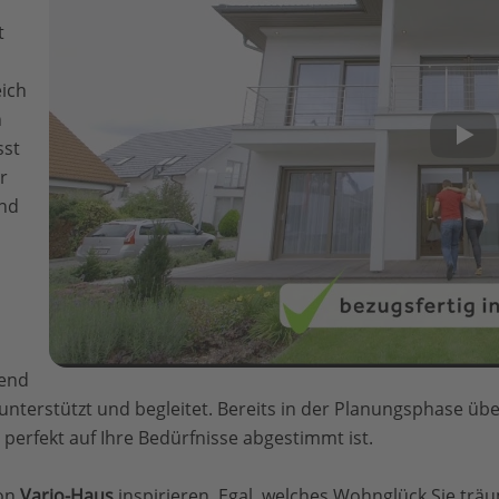
t
ich
n
sst
r
und
rend
nterstützt und begleitet. Bereits in der Planungsphase üb
 perfekt auf Ihre Bedürfnisse abgestimmt ist.
von
Vario-Haus
inspirieren. Egal, welches Wohnglück Sie trä