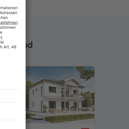
tschland
Nächstes
Haus