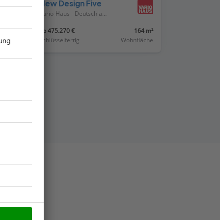
New Design Five
Vario-Haus - Deutschland
21 m²
ab 475.270 €
164 m²
läche
Schlüsselfertig
Wohnfläche
ät