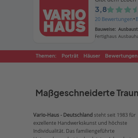
3,8
·
20 Bewertungen
Bauweise:
Ausbaust
Fertighaus
Ausbauh
Themen:
Porträt
Häuser
Bewertungen
Maßgeschneiderte Traum
Vario-Haus - Deutschland
steht seit 1983 für
exzellente Handwerkskunst und höchste
Individualität. Das familiengeführte