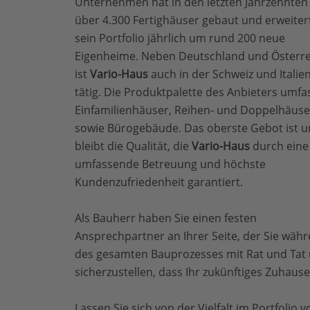
Unternehmen hat in den letzten Jahrzehnten
über 4.300 Fertighäuser gebaut und erweiter
sein Portfolio jährlich um rund 200 neue
Eigenheime. Neben Deutschland und Österre
ist
Vario-Haus
auch in der Schweiz und Italie
tätig. Die Produktpalette des Anbieters umfa
Einfamilienhäuser, Reihen- und Doppelhäuse
sowie Bürogebäude. Das oberste Gebot ist 
bleibt die Qualität, die
Vario-Haus
durch eine
umfassende Betreuung und höchste
Kundenzufriedenheit garantiert.
Als Bauherr haben Sie einen festen
Ansprechpartner an Ihrer Seite, der Sie wäh
des gesamten Bauprozesses mit Rat und Tat u
sicherzustellen, dass Ihr zukünftiges Zuhause
Lassen Sie sich von der Vielfalt im Portfolio 