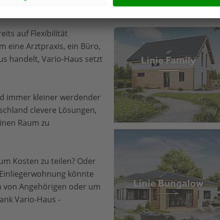
Bauen bei Vario-Haus - Deutschland steh
ts auf Flexibilität
m eine Arztpraxis, ein Büro,
us handelt, Vario-Haus setzt
nd immer kleiner werdender
schland clevere Lösungen,
einen Raum zu
 um Kosten zu teilen? Oder
e Einliegerwohnung könnte
en von Angehörigen oder um
ank Vario-Haus -