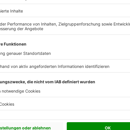
New Design Esprit LARGE
Bungalow S141 SMALL
Vario-Haus - Deutschland
Vario-Haus - Deutschland
.060 €
153 m²
ab 394.710 €
1
elfertig
Wohnfläche
Schlüsselfertig
Wohnf
Weitere Häuser von Vario-Haus - Deutschland
ario-Haus - Deutschland im Portr