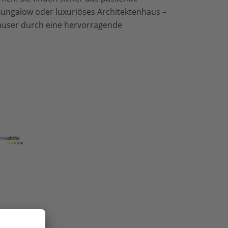
ungalow oder luxuriöses Architektenhaus –
 Häuser durch eine hervorragende