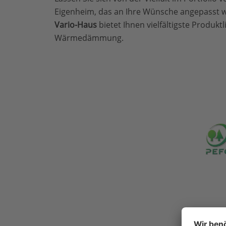
Eigenheim, das an Ihre Wünsche angepasst w
Vario-Haus
bietet Ihnen vielfältigste Produk
Wärmedämmung.