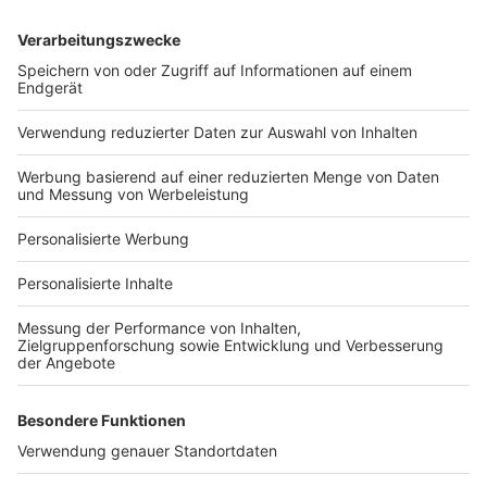
Services
Bauprojekt-Quiz
Häuser-Suche
Hausanbieter-Suche
Bauprojekt-Profil
Für Unternehmen
Ihre Baufirma auf bauen.de
Kostenloses Infogespräch