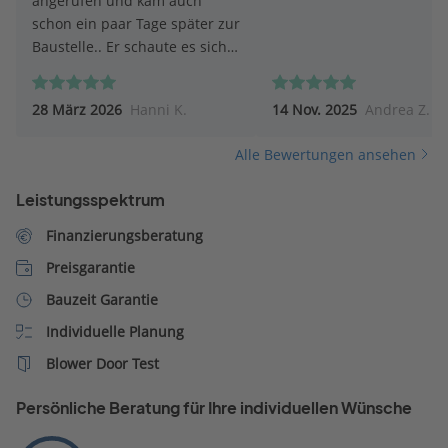
angerufen und kam auch
schon ein paar Tage später zur
Baustelle.. Er schaute es sich
genau an, machte Vorschläge,
wie der Anbau zu realisieren
28 März 2026
Hanni K.
14 Nov. 2025
Andrea Z.
ist. Machte Fotos, hörte sich
unsere Vorstellung an Danach
Alle Bewertungen ansehen
versprach er, alles mit ihrem
Architekten zu besprechen,
Leistungsspektrum
Möglichkeiten abzuklären..
Nun warten wir auf das
Finanzierungsberatung
Angebot
Preisgarantie
Bauzeit Garantie
Individuelle Planung
Blower Door Test
Persönliche Beratung für Ihre individuellen Wünsche