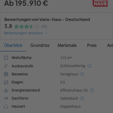
Ab 195.910 €
Bewertungen von Vario-Haus - Deutschland
3,8
(20)
Bewertungen ansehen
Überblick
Grundriss
Merkmale
Preis
An
Wohnfläche
115 m²
Schlüsselfertig
Ausbaustufe
Bauweise
Fertighaus
Etagen
2,5
Energiestandard
Effizienzhaus 55
Dachform
Satteldach
Hausart
Doppelhaus