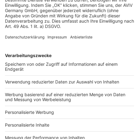
AGB-Übersicht
Datenschutz
Impressum
Fotonachweis
Services
Bauprojekt-Quiz
Häuser-Suche
Hausanbieter-Suche
Bauprojekt-Profil
Für Unternehmen
Ihre Baufirma auf bauen.de
Kostenloses Infogespräch