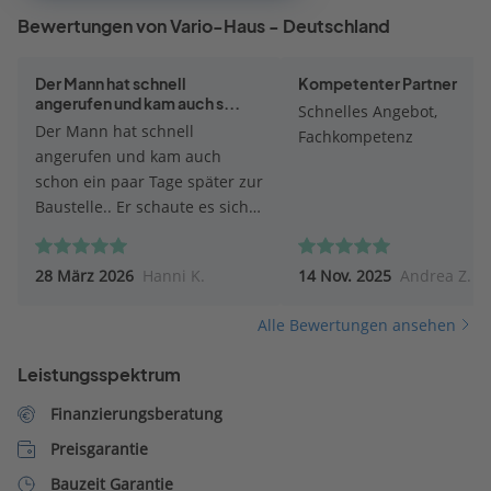
Bewertungen von Vario-Haus - Deutschland
Der Mann hat schnell
Kompetenter Partner
angerufen und kam auch s...
Schnelles Angebot,
Der Mann hat schnell
Fachkompetenz
angerufen und kam auch
schon ein paar Tage später zur
Baustelle.. Er schaute es sich
genau an, machte Vorschläge,
wie der Anbau zu realisieren
28 März 2026
Hanni K.
14 Nov. 2025
Andrea Z.
ist. Machte Fotos, hörte sich
unsere Vorstellung an Danach
Alle Bewertungen ansehen
versprach er, alles mit ihrem
Architekten zu besprechen,
Leistungsspektrum
Möglichkeiten abzuklären..
Nun warten wir auf das
Finanzierungsberatung
Angebot
Preisgarantie
Bauzeit Garantie