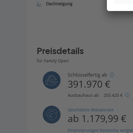
Dachneigung
Preisdetails
für Family Open
Schlüsselfertig ab
391.970 €
Ausbauhaus ab
255.420 €
Geschätzte Monatsrate
ab 1.179,99 €
Finanzierungen kostenlos vergle