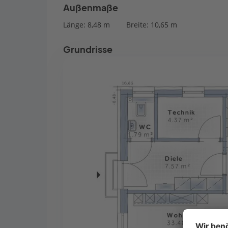
Außenmaße
Länge: 8,48 m
Breite: 10,65 m
Grundrisse