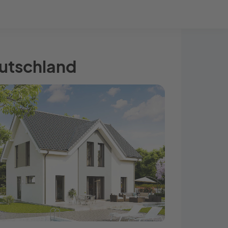
Bauprojekt-Quiz
Mein Konto
Baupartner
Anmelden
eutschland