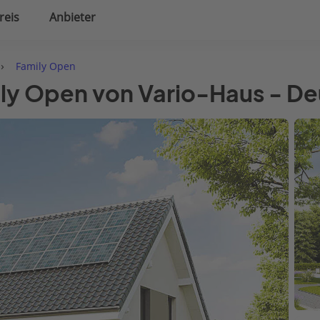
reis
Anbieter
uplanung
Hausausstattung
›
Family Open
ily Open von Vario-Haus - D