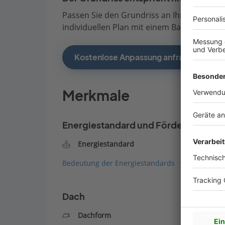
Passen Sie den Grundriss an Ihre persönli
individuellen Plan mit einem Bauberater de
Kostenlose Anpassung anfragen
Merkmale
Energiestandard und Förderung
Energiestandard
Bedeutung der Energiestandards
Dach
Dachform