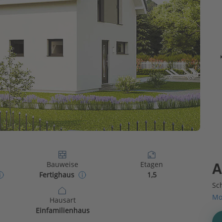
Bauweise
Etagen
A
Fertighaus
1,5
Sch
Mo
Hausart
Einfamilienhaus