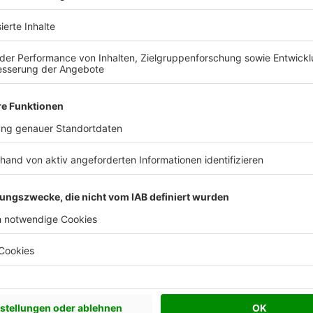
chen Bedürfnisse an und besprechen Sie Ihren
s Anbieters.
Effizienzhaus 55
Satteldach