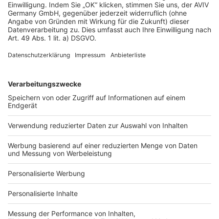
Datenschutz
Impressum
Fotonachweis
Services
Bauprojekt-Quiz
Häuser-Suche
Hausanbieter-Suche
Bauprojekt-Profil
Für Unternehmen
Ihre Baufirma auf bauen.de
Kostenloses Infogespräch