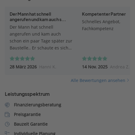
Der Mann hat schnell
Kompetenter Partner
angerufen und kam auch s...
Schnelles Angebot,
Der Mann hat schnell
Fachkompetenz
angerufen und kam auch
schon ein paar Tage später zur
Baustelle.. Er schaute es sich
genau an, machte Vorschläge,
wie der Anbau zu realisieren
28 März 2026
Hanni K.
14 Nov. 2025
Andrea Z.
ist. Machte Fotos, hörte sich
unsere Vorstellung an Danach
Alle Bewertungen ansehen
versprach er, alles mit ihrem
Architekten zu besprechen,
Leistungsspektrum
Möglichkeiten abzuklären..
Nun warten wir auf das
Finanzierungsberatung
Angebot
Preisgarantie
Bauzeit Garantie
Individuelle Planung