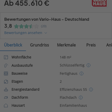
Ab 455.610 €
Bewertungen von Vario-Haus - Deutschland
3,8
(20)
Bewertungen ansehen
Überblick
Grundriss
Merkmale
Preis
An
Wohnfläche
148 m²
Schlüsselfertig
Ausbaustufe
Bauweise
Fertighaus
Etagen
2
Energiestandard
Effizienzhaus 55
Dachform
Flachdach
Hausart
Einfamilienhaus