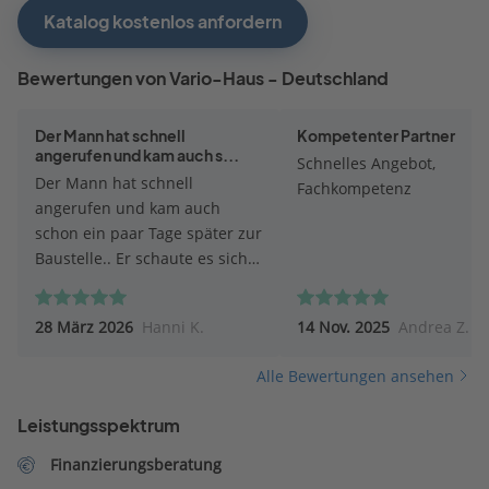
Katalog kostenlos anfordern
Bewertungen von Vario-Haus - Deutschland
Der Mann hat schnell
Kompetenter Partner
angerufen und kam auch s...
Schnelles Angebot,
Der Mann hat schnell
Fachkompetenz
angerufen und kam auch
schon ein paar Tage später zur
Baustelle.. Er schaute es sich
genau an, machte Vorschläge,
wie der Anbau zu realisieren
28 März 2026
Hanni K.
14 Nov. 2025
Andrea Z.
ist. Machte Fotos, hörte sich
unsere Vorstellung an Danach
Alle Bewertungen ansehen
versprach er, alles mit ihrem
Architekten zu besprechen,
Leistungsspektrum
Möglichkeiten abzuklären..
Nun warten wir auf das
Finanzierungsberatung
Angebot