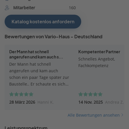
Mitarbeiter
160
Katalog kostenlos anfordern
Bewertungen von Vario-Haus - Deutschland
Der Mann hat schnell
Kompetenter Partner
angerufen und kam auch s...
Schnelles Angebot,
Der Mann hat schnell
Fachkompetenz
angerufen und kam auch
schon ein paar Tage später zur
Baustelle.. Er schaute es sich
genau an, machte Vorschläge,
wie der Anbau zu realisieren
28 März 2026
Hanni K.
14 Nov. 2025
Andrea Z.
ist. Machte Fotos, hörte sich
unsere Vorstellung an Danach
Alle Bewertungen ansehen
versprach er, alles mit ihrem
Architekten zu besprechen,
Leistungsspektrum