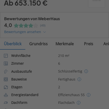
Ab 653.150 €
Bewertungen von WeberHaus
4,0
(49)
Bewertungen ansehen
Überblick
Grundriss
Merkmale
Preis
An
Wohnfläche
210 m²
Zimmer
6
Schlüsselfertig
Ausbaustufe
Bauweise
Fertighaus
Etagen
2
Energiestandard
Effizienzhaus 55
Dachform
Flachdach