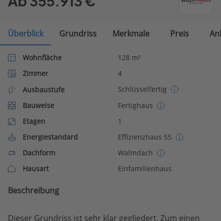
Ab 355.913 €
Überblick
Grundriss
Merkmale
Preis
An
Wohnfläche
128 m²
Zimmer
4
Schlüsselfertig
Ausbaustufe
Bauweise
Fertighaus
Etagen
1
Energiestandard
Effizienzhaus 55
Dachform
Walmdach
Hausart
Einfamilienhaus
Beschreibung
Dieser Grundriss ist sehr klar gegliedert. Zum einen