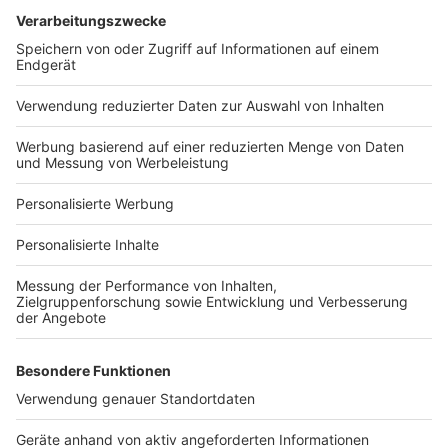
Services
Bauprojekt-Quiz
Häuser-Suche
Hausanbieter-Suche
Bauprojekt-Profil
Für Unternehmen
Ihre Baufirma auf bauen.de
Kostenloses Infogespräch