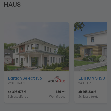
HAUS
Vorheriges
Näch
Haus
Haus
Edition Select 156
EDITION S 150
WOLF-HAUS
WOLF-HAUS
ab 395.675 €
156 m²
ab 465.336 €
Schlüsselfertig
Wohnfläche
Schlüsselfertig