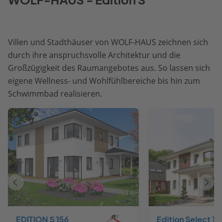
Villen und Stadthäuser von WOLF-HAUS zeichnen sich
durch ihre anspruchsvolle Architektur und die
Großzügigkeit des Raumangebotes aus. So lassen sich
eigene Wellness- und Wohlfühlbereiche bis hin zum
Schwimmbad realisieren.
Vorheriges
Näch
Haus
Haus
EDITION S 156
Edition Select 15