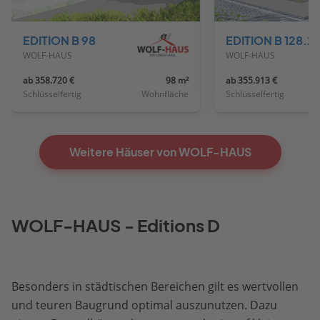
Vorheriges
Näch
Haus
Haus
EDITION B 98
EDITION B 128.2
WOLF-HAUS
WOLF-HAUS
ab 358.720 €
98 m²
ab 355.913 €
Schlüsselfertig
Wohnfläche
Schlüsselfertig
Weitere Häuser von WOLF-HAUS
WOLF-HAUS - Editions D
Besonders in städtischen Bereichen gilt es wertvollen
und teuren Baugrund optimal auszunutzen. Dazu