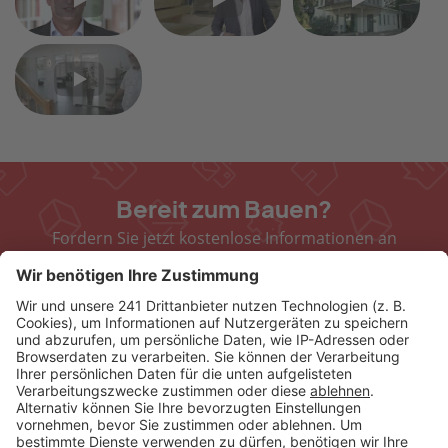
Video
Video
Video
1
2
3
Video
4
Bereit zum Bauen?
Fordern Sie jetzt kostenlose Informationen an
oder sprechen Sie mit einem Baupartner vor
Ort
Jetzt Infos anfordern
Standorte in Ihrer Nähe