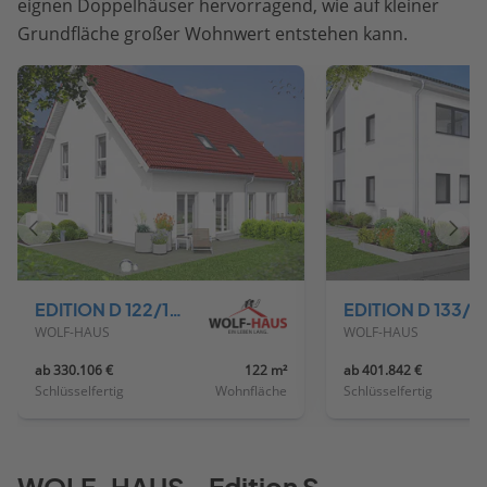
eignen Doppelhäuser hervorragend, wie auf kleiner
Grundfläche großer Wohnwert entstehen kann.
Vorheriges
Näch
Haus
Haus
EDITION D 122/124
EDITION D 13
WOLF-HAUS
WOLF-HAUS
ab 330.106 €
122 m²
ab 401.842 €
Schlüsselfertig
Wohnfläche
Schlüsselfertig
WOLF-HAUS - Edition S