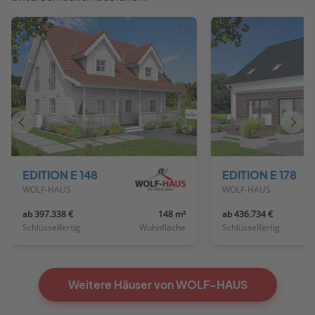
Vorheriges
Näch
Haus
Haus
EDITION E 148
EDITION E 178
WOLF-HAUS
WOLF-HAUS
ab 397.338 €
148 m²
ab 436.734 €
Schlüsselfertig
Wohnfläche
Schlüsselfertig
Weitere Häuser von WOLF-HAUS