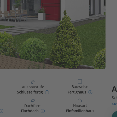
Bauweise
Ausbaustufe
A
Fertighaus
Schlüsselfertig
Sch
Mo
Hausart
d
Dachform
Einfamilienhaus
Flachdach