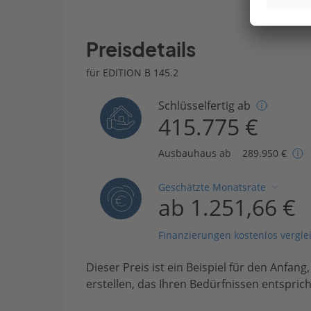
Preisdetails
für EDITION B 145.2
Schlüsselfertig ab
415.775 €
Ausbauhaus ab
289.950 €
Geschätzte Monatsrate
ab 1.251,66 €
Finanzierungen kostenlos vergle
Dieser Preis ist ein Beispiel für den Anfang
erstellen, das Ihren Bedürfnissen entsprich