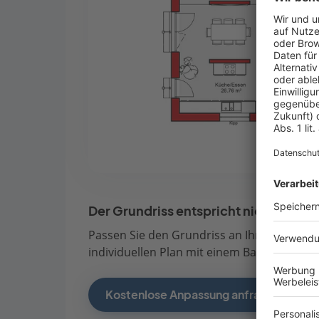
Der Grundriss entspricht nicht Ihren
Passen Sie den Grundriss an Ihre persönli
individuellen Plan mit einem Bauberater de
Kostenlose Anpassung anfragen