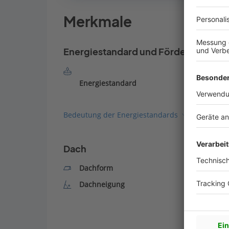
Merkmale
Energiestandard und Förderung
Energiestandard
Bedeutung der Energiestandards
Dach
Dachform
Dachneigung