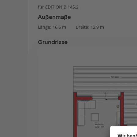
für EDITION B 145.2
Außenmaße
Länge: 16,6 m
Breite: 12,9 m
Grundrisse