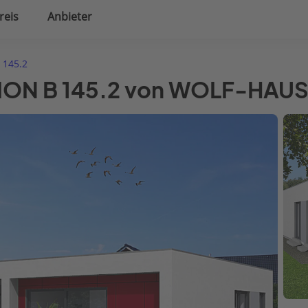
reis
Anbieter
uplanung
Hausausstattung
 145.2
ITION B 145.2 von WOLF-HAU