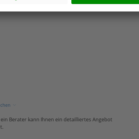
ichen
, ein Berater kann Ihnen ein detailliertes Angebot
t.