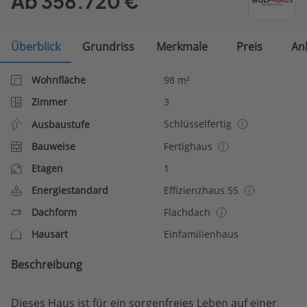
Ab 358.720 €
Überblick
Grundriss
Merkmale
Preis
An
Wohnfläche
98 m²
Zimmer
3
Schlüsselfertig
Ausbaustufe
Bauweise
Fertighaus
Etagen
1
Energiestandard
Effizienzhaus 55
Dachform
Flachdach
Hausart
Einfamilienhaus
Beschreibung
Dieses Haus ist für ein sorgenfreies Leben auf einer