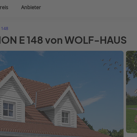
reis
Anbieter
uplanung
Hausausstattung
 148
ITION E 148 von WOLF-HAUS