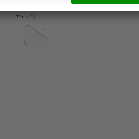
45°
70 cm
45º
70 cm