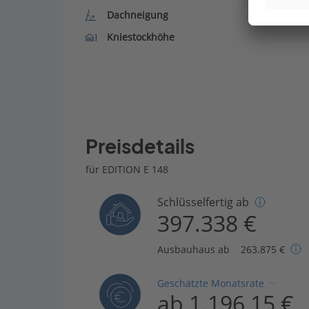
Dachneigung
Kniestockhöhe
Preisdetails
für EDITION E 148
Schlüsselfertig ab
397.338 €
Ausbauhaus ab
263.875 €
Geschätzte Monatsrate
ab 1.196,15 €