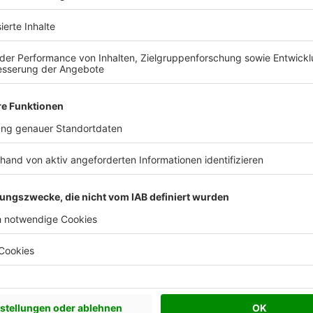
s Anbieters.
Effizienzhaus 40
Effizienzhaus 40 Plus
Effizienzhaus 55
Satteldach