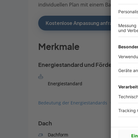
individuellen Plan mit einem Bauberater de
Kostenlose Anpassung anfragen
Merkmale
Energiestandard und Förderung
Energiestandard
Bedeutung der Energiestandards
Dach
Dachform