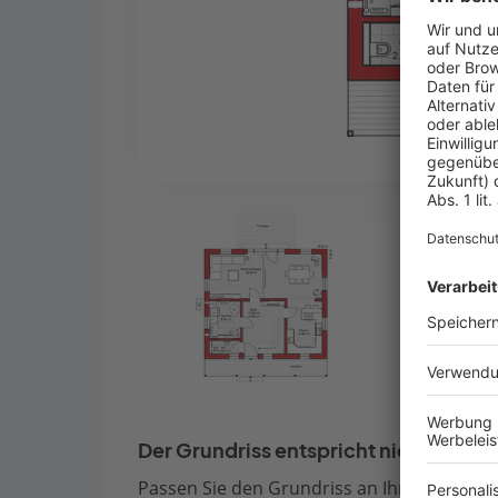
Der Grundriss entspricht nicht Ihren
Passen Sie den Grundriss an Ihre persönli