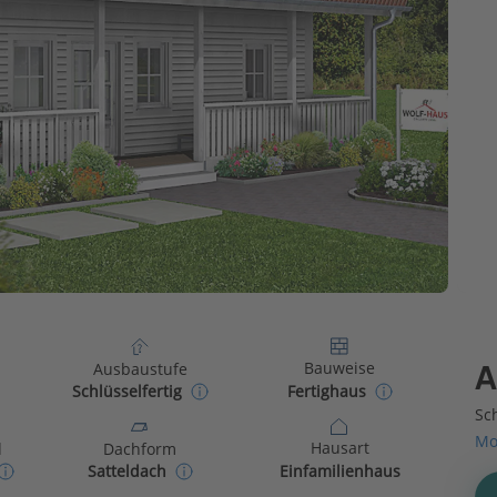
Bauweise
Ausbaustufe
A
Fertighaus
Schlüsselfertig
Sch
Mo
Hausart
d
Dachform
Einfamilienhaus
Satteldach