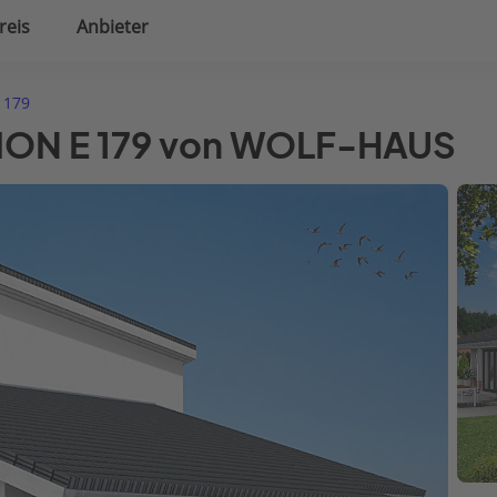
reis
Anbieter
uplanung
Hausausstattung
 179
ITION E 179 von WOLF-HAUS