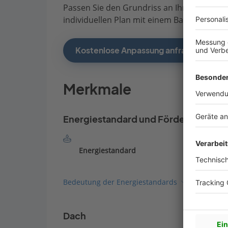
Passen Sie den Grundriss an Ihre persönli
individuellen Plan mit einem Bauberater de
Kostenlose Anpassung anfragen
Merkmale
Energiestandard und Förderung
Energiestandard
Bedeutung der Energiestandards
Dach