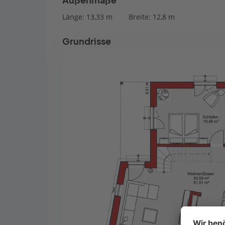
Außenmaße
Länge: 13,33 m
Breite: 12,8 m
Grundrisse