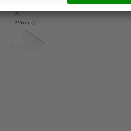
Pultdach
20°
230 cm
20º
230 cm