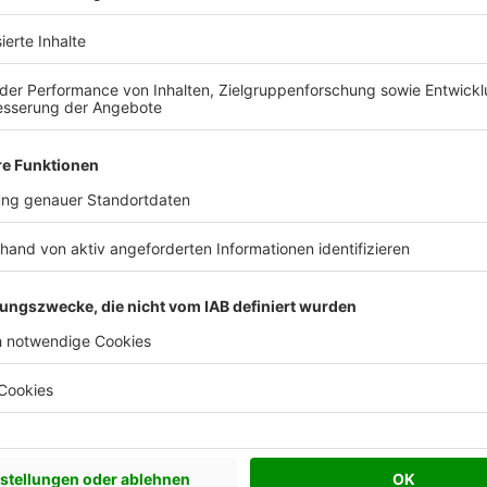
chen Bedürfnisse an und besprechen Sie Ihren
s Anbieters.
Effizienzhaus 40
Effizienzhaus 40 Plus
Effizienzhaus 55