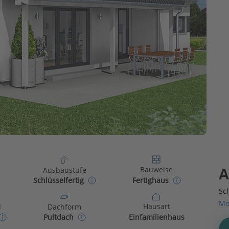
Bauweise
Ausbaustufe
A
Fertighaus
Schlüsselfertig
Sch
Mo
Hausart
d
Dachform
Einfamilienhaus
Pultdach