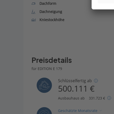
Dachform
Dachneigung
Kniestockhöhe
Preisdetails
für EDITION E 179
Schlüsselfertig ab
500.111 €
Ausbauhaus ab
331.723 €
Geschätzte Monatsrate