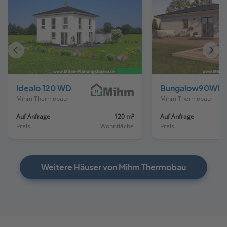
Vorheriges
Näch
Haus
Haus
Idealo 120 WD
Bungalow90WD
Mihm Thermobau
Mihm Thermobau
Auf Anfrage
120 m²
Auf Anfrage
Preis
Wohnfläche
Preis
Weitere Häuser von Mihm Thermobau