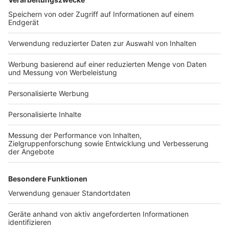
Bauprojekt-Quiz
Häuser-Suche
Hausanbieter-Suche
Bauprojekt-Profil
Für Unternehmen
Ihre Baufirma auf bauen.de
Kostenloses Infogespräch