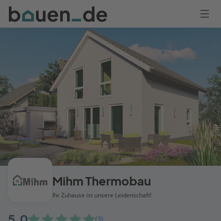
Bauen
Logo
Anmelden
Mihm Thermobau
Ihr Zuhause ist unsere Leidenschaft!
5,0
(3)