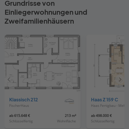
Grundrisse von
Einliegerwohnungen und
Zweifamilienhäusern
Vorheriges
Näch
Haus
Haus
Klassisch 212
Haas Z 159 C
FischerHaus
Haas Fertig
ab 615.648 €
213 m²
ab 498.000 €
Schlüsselfertig
Wohnfläche
Schlüsselfertig