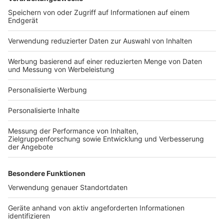
Bauprojekt-Quiz
Häuser-Suche
Hausanbieter-Suche
Bauprojekt-Profil
Für Unternehmen
Ihre Baufirma auf bauen.de
Kostenloses Infogespräch