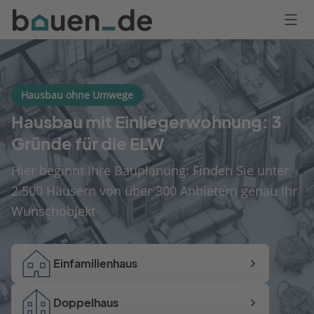
Bauen
Logo
Anmelden
Hausbau ohne Umwege
Hausbau mit Einliegerwohnung: 3
Gründe für die ELW
Hier beginnt Ihre Bauplanung: Finden Sie unter
2.500 Häusern von über 300 Anbietern genau Ihr
Wunschobjekt
Einfamilienhaus
Doppelhaus