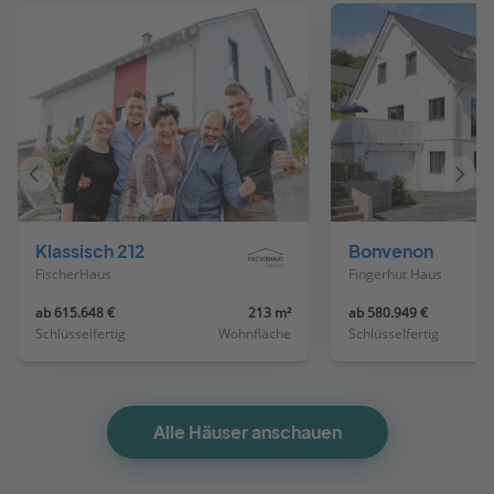
Vorheriges
Näch
Haus
Haus
Klassisch 212
Bonvenon
FischerHaus
Fingerhut Haus
ab 615.648 €
213 m²
ab 580.949 €
Schlüsselfertig
Wohnfläche
Schlüsselfertig
Alle Häuser anschauen