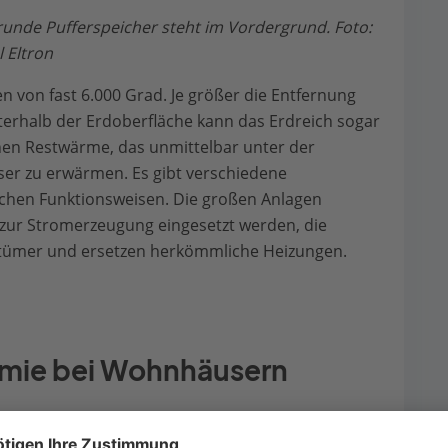
nde Pufferspeicher steht im Vordergrund. Foto:
 Eltron
 von fast 6.000 Grad. Je größer die Entfernung
nterhalb der Erdoberfläche kann das Erdreich sogar
chen Restwärme, das unmittelbar unter der
ser zu erwärmen. Es gibt verschiedene
chen Funktionsweisen. Die großen Anlagen
ur Stromerzeugung eingesetzt werden, die
entümer und ersetzen herkömmliche Heizungen.
rmie bei Wohnhäusern
de ins Haus. Das lässt zumindest der Name