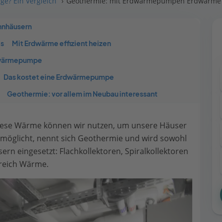
ge? Ein Vergleich
Geothermie: mit Erdwärmepumpen Erdwärme
hnhäusern
es
Mit Erdwärme effizient heizen
rdwärmepumpe
Das kostet eine Erdwärmepumpe
Geothermie: vor allem im Neubau interessant
 diese Wärme können wir nutzen, um unsere Häuser
ermöglicht, nennt sich Geothermie und wird sowohl
rn eingesetzt: Flachkollektoren, Spiralkollektoren
reich Wärme.