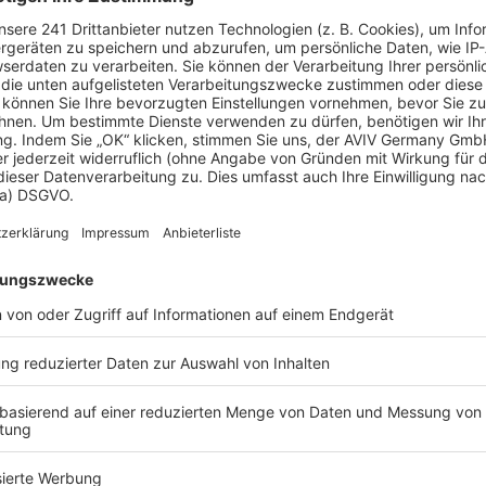
icht. Denn Wärme braucht immer ein Trägermedium.
r vermischt mit einem Frostschutzmittel. Mithilfe
Haus gepumpt und dort auf ein Kältemittel
ignet, die einen niedrigen Siedepunkt besitzen:
n auch bei Temperaturen unter 0 Grad. Dieses
peratur steigt. Die Wärme kann dann mit der Hilfe
und Brauchwasser abgegeben werden.
e Möglichkeiten gibt es
dene Möglichkeiten, die Wärme der Erde zum Heizen
llektoren und mit Erdwärmesonden.