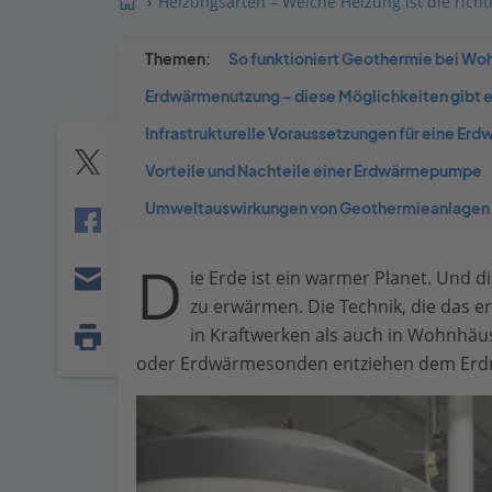
Heizungsarten – Welche Heizung ist die richti
Themen:
So funktioniert Geothermie bei Wo
Erdwärmenutzung – diese Möglichkeiten gibt 
Infrastrukturelle Voraussetzungen für eine E
Vorteile und Nachteile einer Erdwärmepumpe
Twitter
Umweltauswirkungen von Geothermieanlagen
Facebook
D
ie Erde ist ein warmer Planet. Und
E-
zu erwärmen. Die Technik, die das 
mail
in Kraftwerken als auch in Wohnhäuse
Seite
oder Erdwärmesonden entziehen dem Erd
drucken