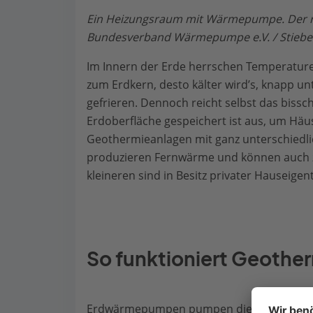
Ein Heizungsraum mit Wärmepumpe. Der ru
Bundesverband Wärmepumpe e.V. / Stiebel
Im Innern der Erde herrschen Temperaturen
zum Erdkern, desto kälter wird’s, knapp u
gefrieren. Dennoch reicht selbst das biss
Erdoberfläche gespeichert ist aus, um Häu
Geothermieanlagen mit ganz unterschiedli
produzieren Fernwärme und können auch z
kleineren sind in Besitz privater Hauseig
So funktioniert Geothe
Erdwärmepumpen pumpen die Wärme der Er