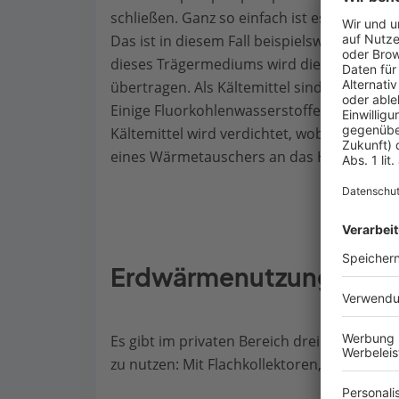
schließen. Ganz so einfach ist es aber n
Das ist in diesem Fall beispielsweise Wasse
dieses Trägermediums wird die Wärme ins 
übertragen. Als Kältemittel sind Stoffe gee
Einige Fluorkohlenwasserstoffe verdampfe
Kältemittel wird verdichtet, wobei die Tem
eines Wärmetauschers an das Heizungs- 
Erdwärmenutzung – dies
Es gibt im privaten Bereich drei verschie
zu nutzen: Mit Flachkollektoren, Spiralko