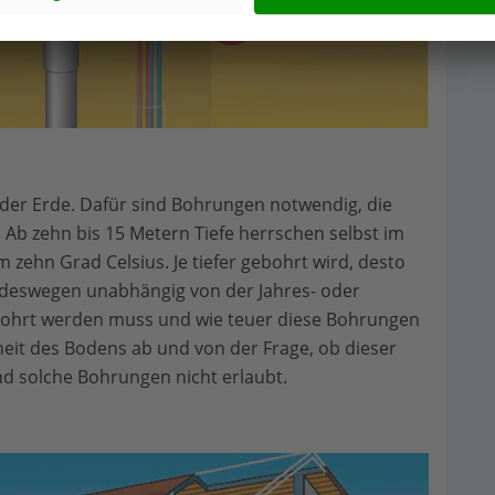
 der Erde. Dafür sind Bohrungen notwendig, die
Ab zehn bis 15 Metern Tiefe herrschen selbst im
zehn Grad Celsius. Je tiefer gebohrt wird, desto
deswegen unabhängig von der Jahres- oder
 gebohrt werden muss und wie teuer diese Bohrungen
eit des Bodens ab und von der Frage, ob dieser
nd solche Bohrungen nicht erlaubt.