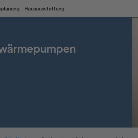
uplanung
Hausausstattung
rdwärmepumpen