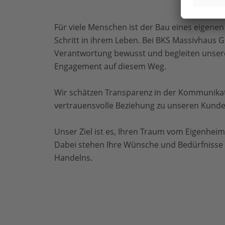
Für viele Menschen ist der Bau eines eigenen
Schritt in ihrem Leben. Bei BKS Massivhaus 
Verantwortung bewusst und begleiten unser
Engagement auf diesem Weg.
Wir schätzen Transparenz in der Kommunikat
vertrauensvolle Beziehung zu unseren Kunde
Unser Ziel ist es, Ihren Traum vom Eigenhei
Dabei stehen Ihre Wünsche und Bedürfnisse 
Handelns.