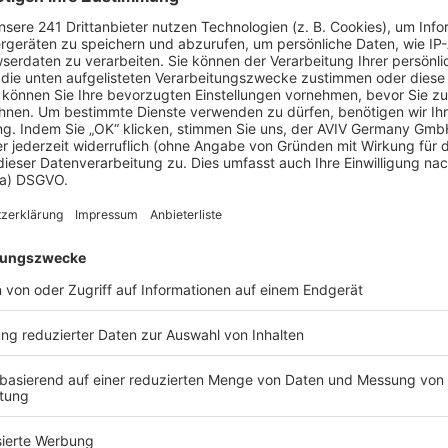
iebteste Häuser von BKS Massiv
 134
Stadthaus 100