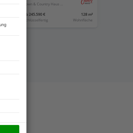
Town & Country Haus Deutschland
01 m²
ab 245.590 €
128 m²
läche
Schlüsselfertig
Wohnfläche