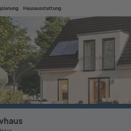
uplanung
Hausausstattung
vhaus
 Haus