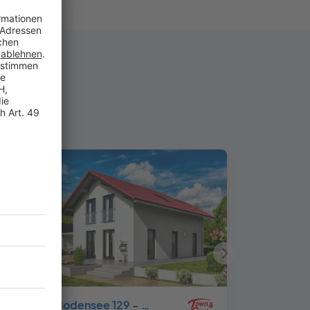
haus
Nächstes
Haus
Bodensee 129 - Süd