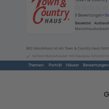
·
0 Bewertungen
B
Bauweise:
Ausbaust
Massivhaus
Ausbauh
BKS Massivhaus ist ein Town & Country Haus Partn
Sichere Massivhäuser mit Hausbau-Schutzbrie
Themen:
Porträt
Häuser
Bewertungen
G