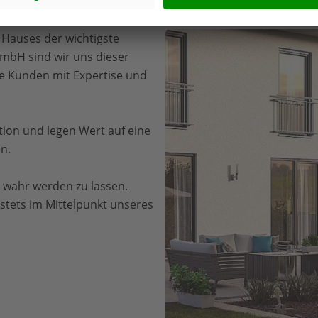
 Hauses der wichtigste
GmbH sind wir uns dieser
e Kunden mit Expertise und
ion und legen Wert auf eine
n.
m wahr werden zu lassen.
stets im Mittelpunkt unseres