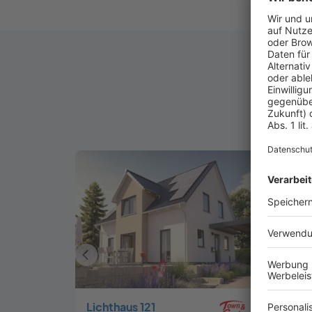
Bel
Vorheriges
Haus
Lichthaus 121
Flair