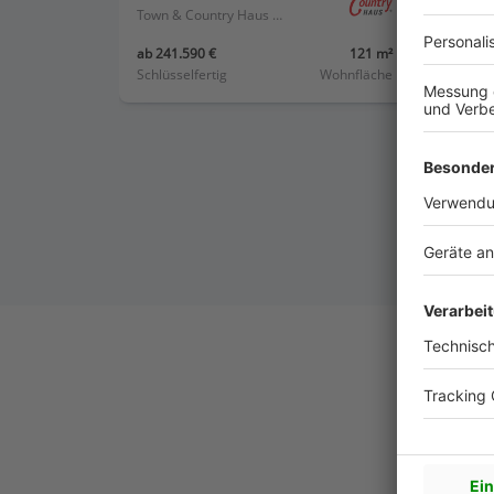
Town & Country Haus Deutschland
ab 241.590 €
121 m²
ab 247
Schlüsselfertig
Wohnfläche
Schlüss