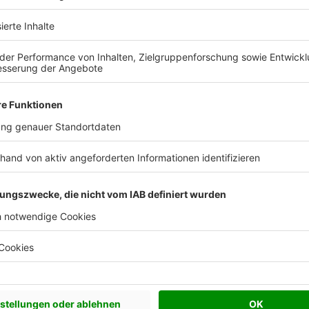
Town & Country Haus Deutschland
Town & Country Haus Deutschland
.050 €
132 m²
ab 222.590 €
1
elfertig
Wohnfläche
Schlüsselfertig
Wohnf
Weitere Häuser von BKS Massivhaus
BKS Massivhaus im Porträt
Ihr verlässlicher Partner im Hausbau