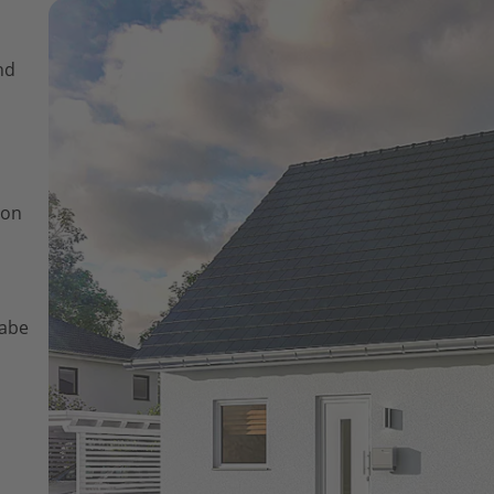
nd
von
gabe