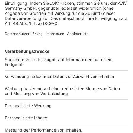
3 geschossig bauen
Atriumhaus bauen
Containerhaus bauen
Fachwerkhaus bauen
Schwedenhaus bauen
Modernes Haus bauen
Mediterranes Haus bauen
Satteldach bauen
Walmdach bauen
Pultdach bauen