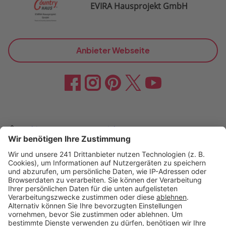
EVIRA Hausprojekt GmbH
Anbieter Webseite
›
Anbieter
›
EVIRA Hausprojekt
Bautypen Artikel
Nachhaltigkeit Artikel
1,5 geschossig bauen