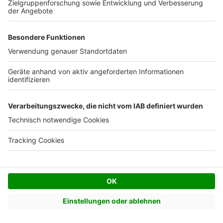
Zeltdach bauen
Mit Architekt bauen
Mit Bauträger bauen
Mit Fertighausanbieter bauen
Mit Generalunternehmer bauen
Über bauen.de
Kontakt
Seitenaufbau
Barrierefreiheit