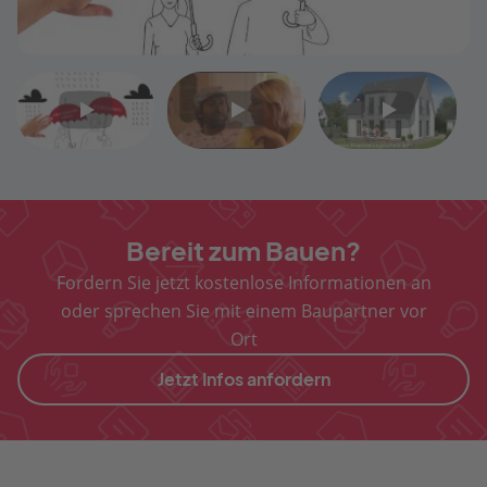
Video
Video
Video
1
2
3
Bereit zum Bauen?
Fordern Sie jetzt kostenlose Informationen an
oder sprechen Sie mit einem Baupartner vor
Ort
Jetzt Infos anfordern