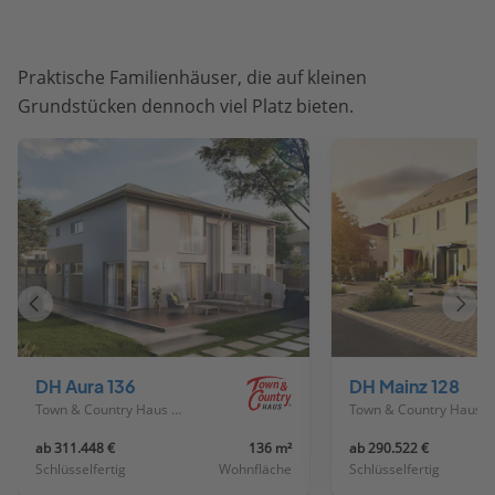
Praktische Familienhäuser, die auf kleinen
Grundstücken dennoch viel Platz bieten.
Vorheriges
Näch
Haus
Haus
DH Aura 136
DH Mainz 128
Town & Country Haus Deutschland
Town & Country Haus Deutschland
ab 311.448 €
136 m²
ab 290.522 €
Schlüsselfertig
Wohnfläche
Schlüsselfertig