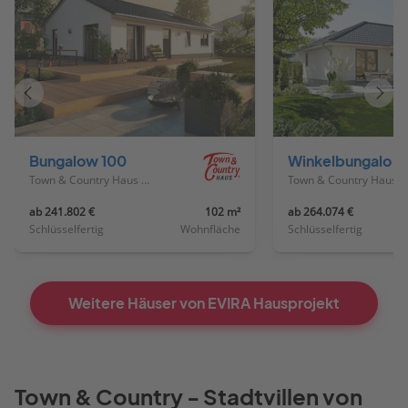
Vorheriges
Näch
Haus
Haus
Bungalow 100
Winkelbungalow 108
Town & Country Haus Deutschland
Town & Country Haus Deutschland
ab 241.802 €
102 m²
ab 264.074 €
Schlüsselfertig
Wohnfläche
Schlüsselfertig
Weitere Häuser von EVIRA Hausprojekt
Town & Country - Stadtvillen von