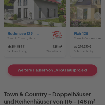
Vorheriges
Näch
Haus
Haus
Bodensee 129 - Süd
Flair 125
Town & Country Haus Deutschland
Town & Country Haus Deutschland
ab 284.884 €
128 m²
ab 276.950 €
Schlüsselfertig
Wohnfläche
Schlüsselfertig
Weitere Häuser von EVIRA Hausprojekt
Town & Country - Doppelhäuser
und Reihenhäuser von 115 - 148 m²