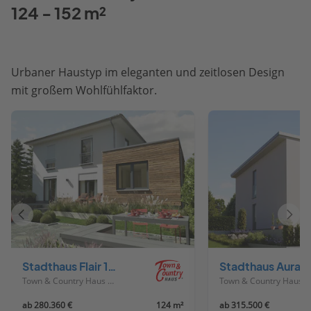
124 - 152 m²
Urbaner Haustyp im eleganten und zeitlosen Design
mit großem Wohlfühlfaktor.
Vorheriges
Näch
Haus
Haus
Stadthaus Flair 124 ZD
Stadthaus
Town & Country Haus Deutschland
Town & Country Haus Deutschland
ab 280.360 €
124 m²
ab 315.500 €