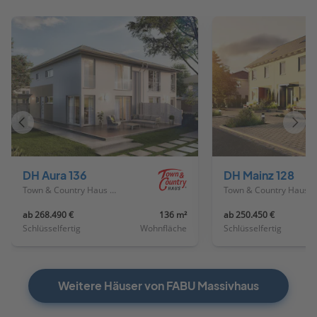
Vorheriges
Näch
Haus
Haus
DH Aura 136
DH Mainz 128
Town & Country Haus Deutschland
Town & Country Haus Deutschland
ab 268.490 €
136 m²
ab 250.450 €
Schlüsselfertig
Wohnfläche
Schlüsselfertig
Weitere Häuser von FABU Massivhaus