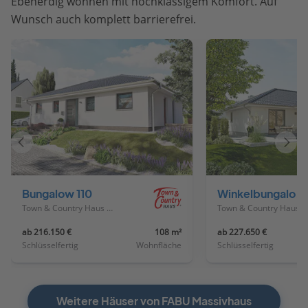
Ebenerdig wohnen mit hochklassigem Komfort. Auf
Wunsch auch komplett barrierefrei.
Vorheriges
Näch
Haus
Haus
Bungalow 110
Winkelbungalow 108
Town & Country Haus Deutschland
Town & Country Haus Deutschland
ab 216.150 €
108 m²
ab 227.650 €
Schlüsselfertig
Wohnfläche
Schlüsselfertig
Weitere Häuser von FABU Massivhaus