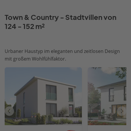
Town & Country - Stadtvillen von
124 - 152 m²
Urbaner Haustyp im eleganten und zeitlosen Design
mit großem Wohlfühlfaktor.
Vorheriges
Näch
Haus
Haus