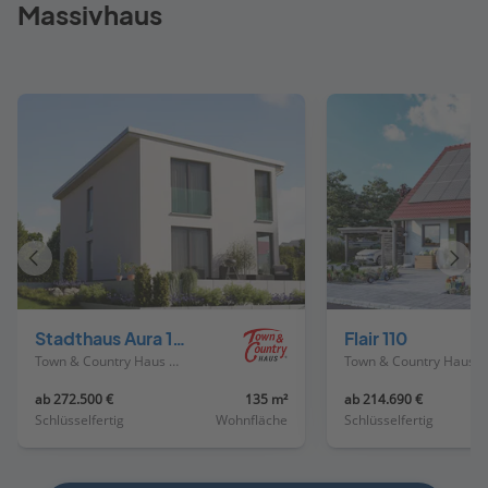
Massivhaus
Vorheriges
Näch
Haus
Haus
Stadthaus Aura 136
Flair 110
Town & Country Haus Deutschland
Town & Country Haus Deutschland
ab 272.500 €
135 m²
ab 214.690 €
Schlüsselfertig
Wohnfläche
Schlüsselfertig