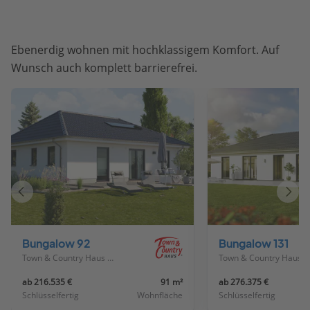
Ebenerdig wohnen mit hochklassigem Komfort. Auf
Wunsch auch komplett barrierefrei.
Vorheriges
Näch
Haus
Haus
Bungalow 92
Bungalow 131
Town & Country Haus Deutschland
Town & Country Haus Deutschland
ab 216.535 €
91 m²
ab 276.375 €
Schlüsselfertig
Wohnfläche
Schlüsselfertig