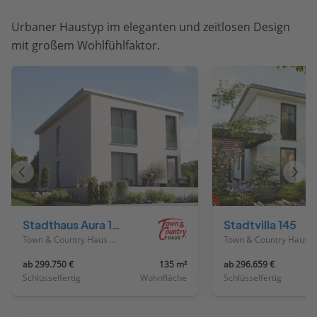
Urbaner Haustyp im eleganten und zeitlosen Design
mit großem Wohlfühlfaktor.
Vorheriges
Näch
Haus
Haus
Stadthaus Aura 136
Stadtvilla 145
Town & Country Haus Deutschland
Town & Country Haus Deutschland
ab 299.750 €
135 m²
ab 296.659 €
Schlüsselfertig
Wohnfläche
Schlüsselfertig