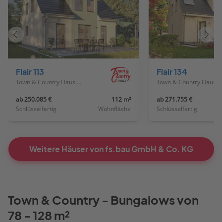
Vorheriges
Näch
Haus
Haus
Flair 113
Flair 134
Town & Country Haus Deutschland
Town & Country Haus Deutschland
ab 250.085 €
112 m²
ab 271.755 €
Schlüsselfertig
Wohnfläche
Schlüsselfertig
Weitere Häuser von fs.bau GmbH & Co. KG
Town & Country - Bungalows von
78 - 128 m²