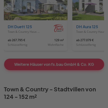
Vorheriges
Näch
Haus
Haus
DH Duett 125
DH Aura 125
Town & Country Haus Deutschland
Town & Country Haus Deutschland
ab 267.795 €
129 m²
ab 277.079 €
Schlüsselfertig
Wohnfläche
Schlüsselfertig
Weitere Häuser von fs.bau GmbH & Co. KG
Town & Country - Stadtvillen von
124 - 152 m²