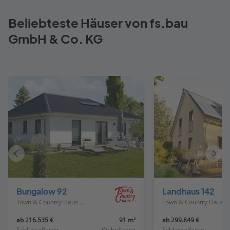
Beliebteste Häuser von fs.bau
GmbH & Co. KG
Vorheriges
Näch
Haus
Haus
Bungalow 92
Landhaus 142
Town & Country Haus Deutschland
Town & Country Haus Deutschland
ab 216.535 €
91 m²
ab 299.849 €
Schlüsselfertig
Wohnfläche
Schlüsselfertig