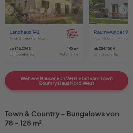
Vorheriges
Näch
Haus
Haus
Landhaus 142
Raumwunder 90
Town & Country Haus Deutschland
Town & Country Haus Deutschland
ab 316.204 €
145 m²
ab 234.150 €
Schlüsselfertig
Wohnfläche
Schlüsselfertig
Weitere Häuser von Vertriebsteam Town
Country Haus Nord West
Town & Country - Bungalows von
78 - 128 m²