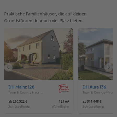
Praktische Familienhäuser, die auf kleinen
Grundstücken dennoch viel Platz bieten.
Vorheriges
Näch
Haus
Haus
DH Mainz 128
DH Aura 136
Town & Country Haus Deutschland
Town & Country Haus Deutschland
ab 290.522 €
121 m²
ab 311.448 €
Schlüsselfertig
Wohnfläche
Schlüsselfertig