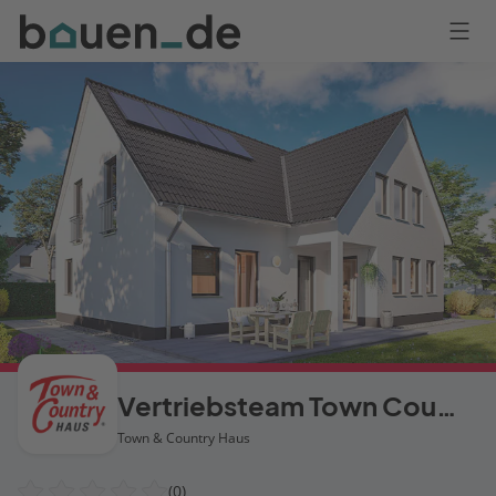
Bauen
Logo
Anmelden
Vertriebsteam Town Country Haus Nord West
Town & Country Haus
(0)