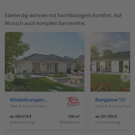
Ebenerdig wohnen mit hochklassigem Komfort. Auf
Wunsch auch komplett barrierefrei.
Vorheriges
Näch
Haus
Haus
Winkelbungalow 108
Bungalow 131
Town & Country Haus Deutschland
Town & Country Haus Deutschland
ab 264.074 €
108 m²
ab 291.450 €
Schlüsselfertig
Wohnfläche
Schlüsselfertig