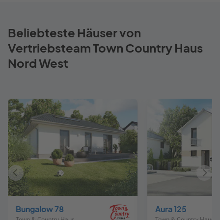
Beliebteste Häuser von
Vertriebsteam Town Country Haus
Nord West
Vorheriges
Näch
Haus
Haus
Bungalow 78
Aura 125
Town & Country Haus Deutschland
Town & Country Haus Deutschland