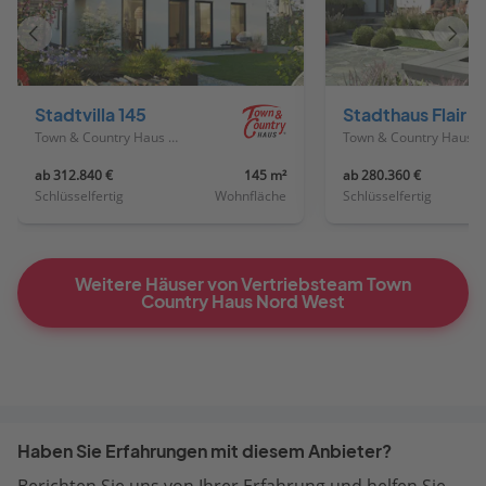
Vorheriges
Näch
Haus
Haus
Stadtvilla 145
Stadthaus Flair 
Town & Country Haus Deutschland
Town & Country Haus Deutschland
ab 312.840 €
145 m²
ab 280.360 €
Schlüsselfertig
Wohnfläche
Schlüsselfertig
Weitere Häuser von Vertriebsteam Town
Country Haus Nord West
Haben Sie Erfahrungen mit diesem Anbieter?
Berichten Sie uns von Ihrer Erfahrung und helfen Sie