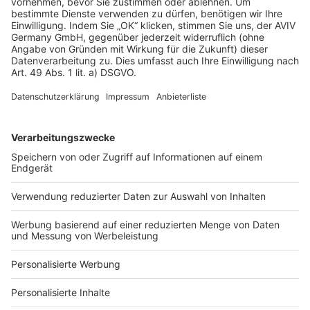
Datenschutz
Impressum
Fotonachweis
Services
Bauprojekt-Quiz
Häuser-Suche
Hausanbieter-Suche
Bauprojekt-Profil
Für Unternehmen
Ihre Baufirma auf bauen.de
Kostenloses Infogespräch