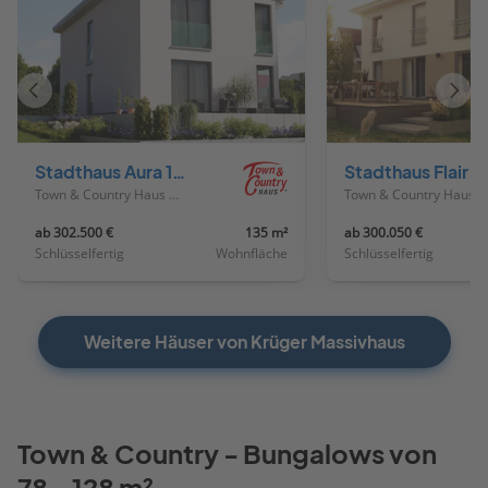
Vorheriges
Näch
Haus
Haus
Stadthaus Aura 136
Stadthaus Flair 
Town & Country Haus Deutschland
Town & Country Haus Deutschland
ab 302.500 €
135 m²
ab 300.050 €
Schlüsselfertig
Wohnfläche
Schlüsselfertig
Weitere Häuser von Krüger Massivhaus
Town & Country - Bungalows von
78 - 128 m²