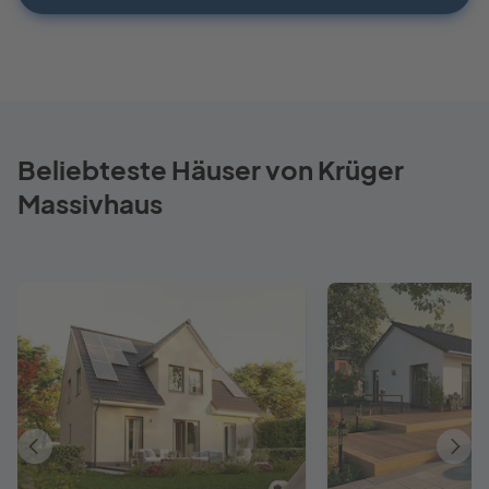
Beliebteste Häuser von Krüger
Massivhaus
Vorheriges
Näch