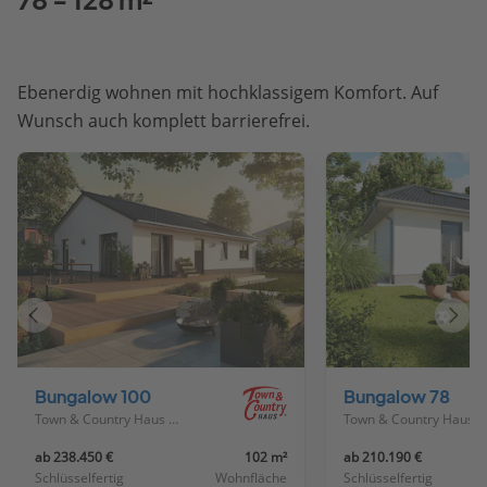
Ebenerdig wohnen mit hochklassigem Komfort. Auf
Wunsch auch komplett barrierefrei.
Vorheriges
Näch
Haus
Haus
Bungalow 100
Bungalow 78
Town & Country Haus Deutschland
Town & Country Haus Deutschland
ab 238.450 €
102 m²
ab 210.190 €
Schlüsselfertig
Wohnfläche
Schlüsselfertig