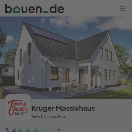
Bauen
Logo
Anmelden
Krüger Massivhaus
Town & Country Haus
3,4
(7)