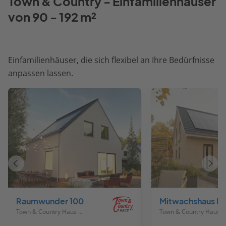
Town & Country - Einfamilienhäuser
von 90 - 192 m²
Einfamilienhäuser, die sich flexibel an Ihre Bedürfnisse
anpassen lassen.
Vorheriges
Näch
Haus
Haus
Raumwunder 100
Mitwachshau
Town & Country Haus Deutschland
Town & Country Haus Deutschland