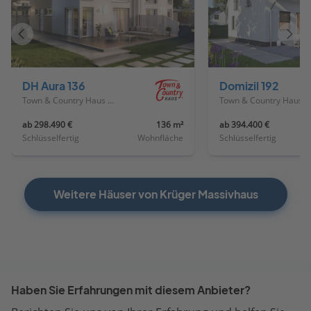
Vorheriges
Näch
Haus
Haus
DH Aura 136
Domizil 192
Town & Country Haus Deutschland
Town & Country Haus Deutschland
ab 298.490 €
136 m²
ab 394.400 €
Schlüsselfertig
Wohnfläche
Schlüsselfertig
Weitere Häuser von Krüger Massivhaus
Haben Sie Erfahrungen mit diesem Anbieter?