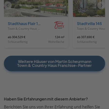
Vorheriges
Näch
Haus
Haus
Stadthaus Flair 124 ZD
Stadtvilla 145
Town & Country Haus Deutschland
Town & Country Haus Deutschland
ab 304.529 €
124 m²
ab 337.690 €
Schlüsselfertig
Wohnfläche
Schlüsselfertig
Weitere Häuser von Martin Scheurmann
Town & Country Haus Franchise-Partner
Haben Sie Erfahrungen mit diesem Anbieter?
Berichten Sie uns von Ihrer Erfahrung und helfen Sie