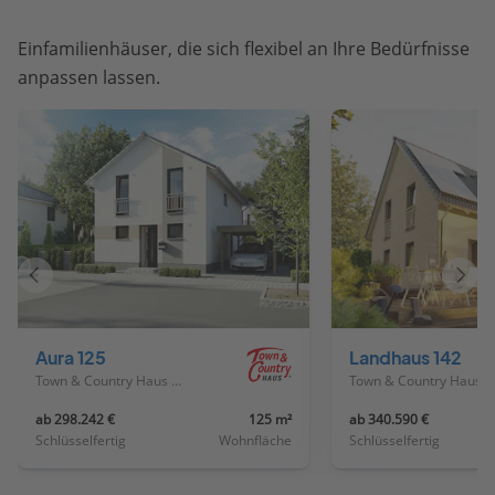
Einfamilienhäuser, die sich flexibel an Ihre Bedürfnisse
anpassen lassen.
Vorheriges
Näch
Haus
Haus
Aura 125
Landhaus 142
Town & Country Haus Deutschland
Town & Country Haus Deutschland
ab 298.242 €
125 m²
ab 340.590 €
Schlüsselfertig
Wohnfläche
Schlüsselfertig