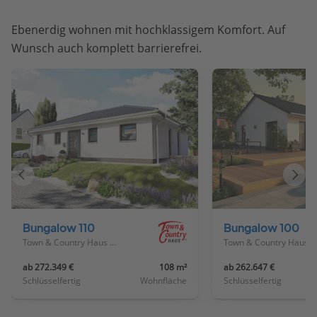
Ebenerdig wohnen mit hochklassigem Komfort. Auf
Wunsch auch komplett barrierefrei.
Vorheriges
Näch
Haus
Haus
Bungalow 110
Bungalow 100
Town & Country Haus Deutschland
Town & Country Haus Deutschland
ab 272.349 €
108 m²
ab 262.647 €
Schlüsselfertig
Wohnfläche
Schlüsselfertig