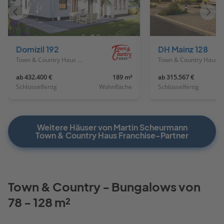
Vorheriges
Näch
Haus
Haus
Domizil 192
DH Mainz 128
Town & Country Haus Deutschland
Town & Country Haus Deutschland
ab 432.400 €
189 m²
ab 315.567 €
Schlüsselfertig
Wohnfläche
Schlüsselfertig
Weitere Häuser von Martin Scheurmann
Town & Country Haus Franchise-Partner
Town & Country - Bungalows von
78 - 128 m²