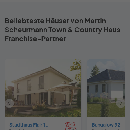
Beliebteste Häuser von Martin
Scheurmann Town & Country Haus
Franchise-Partner
Vorheriges
Näch
Haus
Haus
Stadthaus Flair 152 RE
Bungalow 92