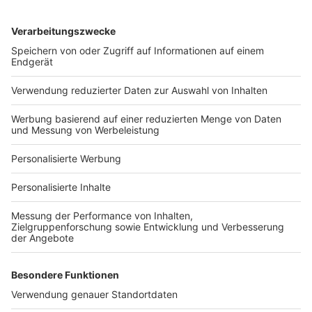
Services
Bauprojekt-Quiz
Häuser-Suche
Hausanbieter-Suche
Bauprojekt-Profil
Für Unternehmen
Ihre Baufirma auf bauen.de
Kostenloses Infogespräch