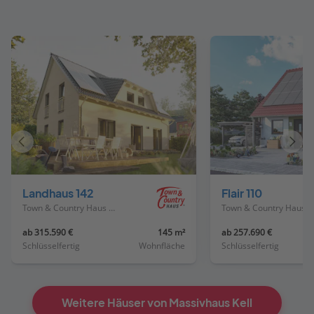
Vorheriges
Näch
Haus
Haus
Landhaus 142
Flair 110
Town & Country Haus Deutschland
Town & Country Haus Deutschland
ab 315.590 €
145 m²
ab 257.690 €
Schlüsselfertig
Wohnfläche
Schlüsselfertig
Weitere Häuser von Massivhaus Kell