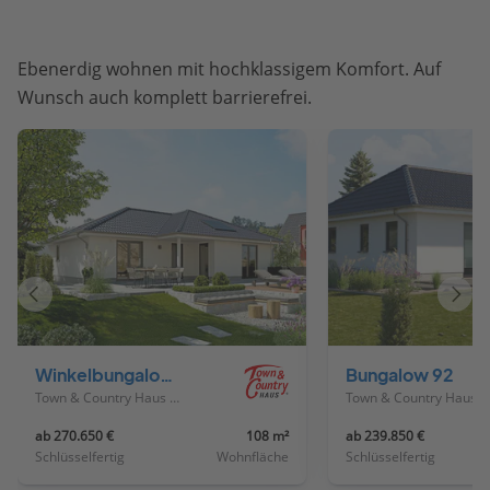
Ebenerdig wohnen mit hochklassigem Komfort. Auf
Wunsch auch komplett barrierefrei.
Vorheriges
Näch
Haus
Haus
Winkelbungalow 108
Bungalow 92
Town & Country Haus Deutschland
Town & Country Haus Deutschland
ab 270.650 €
108 m²
ab 239.850 €
Schlüsselfertig
Wohnfläche
Schlüsselfertig