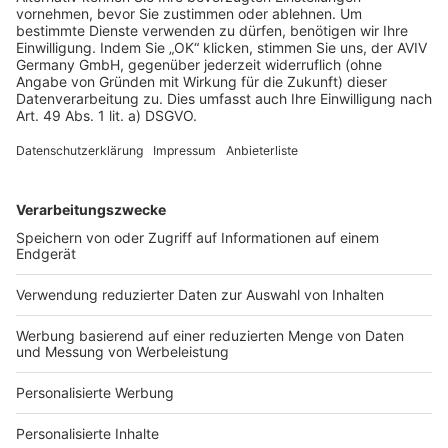
AGB-Übersicht
Datenschutz
Impressum
Fotonachweis
Services
Bauprojekt-Quiz
Häuser-Suche
Hausanbieter-Suche
Bauprojekt-Profil
Für Unternehmen
Ihre Baufirma auf bauen.de
Kostenloses Infogespräch