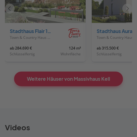
Vorheriges
Näch
Haus
Haus
Stadthaus Flair 124 ZD
Stadthaus
Town & Country Haus Deutschland
Town & Country Haus Deutschland
ab 284.690 €
124 m²
ab 315.500 €
Schlüsselfertig
Wohnfläche
Schlüsselfertig
Weitere Häuser von Massivhaus Kell
Videos