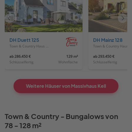
Vorheriges
Näch
Haus
Haus
DH Duett 125
DH Mainz 128
Town & Country Haus Deutschland
Town & Country Haus Deutschland
ab 286.450 €
129 m²
ab 293.450 €
Schlüsselfertig
Wohnfläche
Schlüsselfertig
Weitere Häuser von Massivhaus Kell
Town & Country - Bungalows von
78 - 128 m²