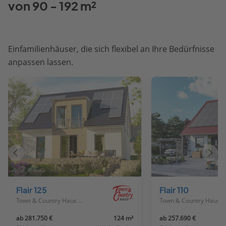
von 90 - 192 m²
Einfamilienhäuser, die sich flexibel an Ihre Bedürfnisse
anpassen lassen.
Vorheriges
Näch
Haus
Haus
Flair 125
Flair 110
Town & Country Haus Deutschland
Town & Country Haus Deutschland
ab 281.750 €
124 m²
ab 257.690 €