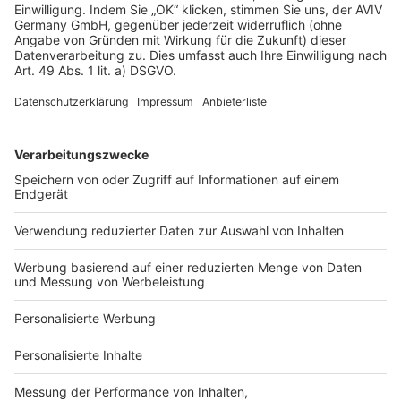
Datenschutz
Impressum
Fotonachweis
Services
Bauprojekt-Quiz
Häuser-Suche
Hausanbieter-Suche
Bauprojekt-Profil
Für Unternehmen
Ihre Baufirma auf bauen.de
Kostenloses Infogespräch