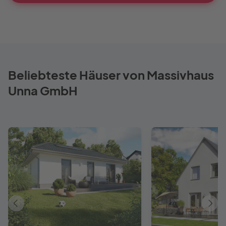
Beliebteste Häuser von Massivhaus
Unna GmbH
Vorheriges
Näch
Haus
Haus