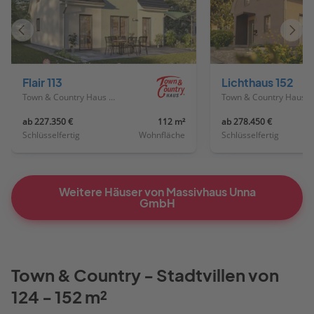
Vorheriges
Näch
Haus
Haus
Flair 113
Lichthaus 152
Town & Country Haus Deutschland
Town & Country Haus Deutschland
ab 227.350 €
112 m²
ab 278.450 €
Schlüsselfertig
Wohnfläche
Schlüsselfertig
Weitere Häuser von Massivhaus Unna
GmbH
Town & Country - Stadtvillen von
124 - 152 m²