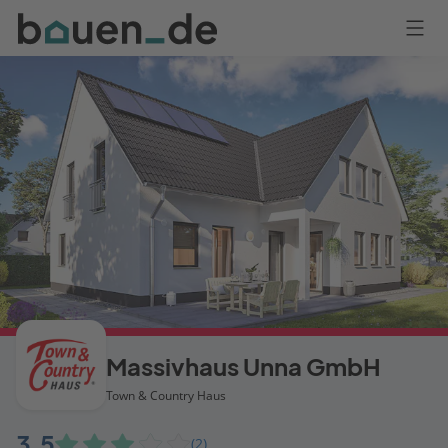
Bauen
Logo
Anmelden
Massivhaus Unna GmbH
Town & Country Haus
3,5
(2)