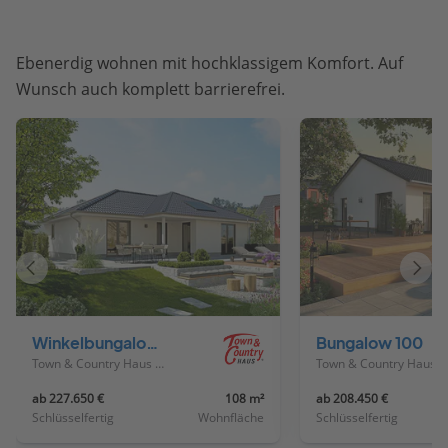
Ebenerdig wohnen mit hochklassigem Komfort. Auf
Wunsch auch komplett barrierefrei.
Vorheriges
Näch
Haus
Haus
Winkelbungalow 108
Bungalow 100
Town & Country Haus Deutschland
Town & Country Haus Deutschland
ab 227.650 €
108 m²
ab 208.450 €
Schlüsselfertig
Wohnfläche
Schlüsselfertig