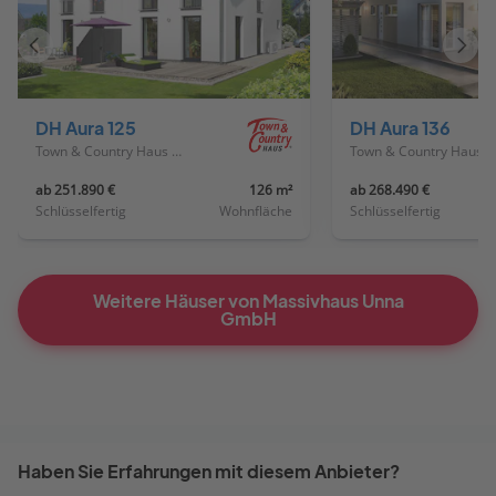
Vorheriges
Näch
Haus
Haus
DH Aura 125
DH Aura 136
Town & Country Haus Deutschland
Town & Country Haus Deutschland
ab 251.890 €
126 m²
ab 268.490 €
Schlüsselfertig
Wohnfläche
Schlüsselfertig
Weitere Häuser von Massivhaus Unna
GmbH
Haben Sie Erfahrungen mit diesem Anbieter?