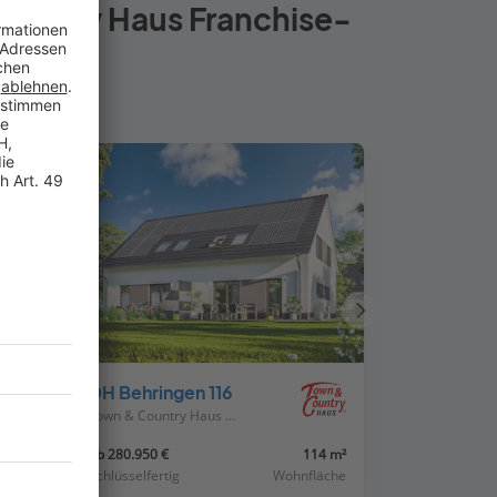
Country Haus Franchise-
Nächstes
Haus
DH Behringen 116
Town & Country Haus Deutschland
32 m²
ab 280.950 €
114 m²
läche
Schlüsselfertig
Wohnfläche