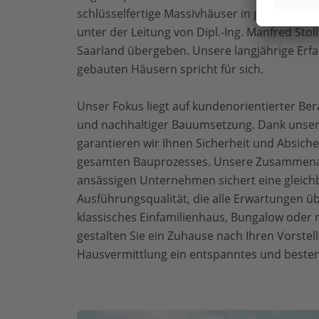
schlüsselfertige Massivhäuser in großer Vielf
unter der Leitung von Dipl.-Ing. Manfred Sto
Saarland übergeben. Unsere langjährige Erf
gebauten Häusern spricht für sich.
Unser Fokus liegt auf kundenorientierter Ber
und nachhaltiger Bauumsetzung. Dank unser
garantieren wir Ihnen Sicherheit und Absic
gesamten Bauprozesses. Unsere Zusammenar
ansässigen Unternehmen sichert eine gleich
Ausführungsqualität, die alle Erwartungen übe
klassisches Einfamilienhaus, Bungalow oder 
gestalten Sie ein Zuhause nach Ihren Vorstell
Hausvermittlung ein entspanntes und besten