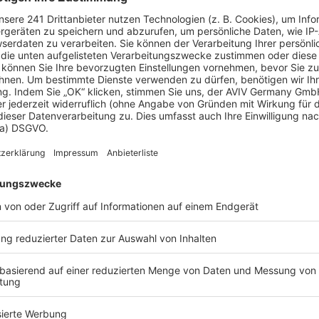
 Stoll Hausvermittlung - Town & 
Partner
110
Flair 134
Town & Country Haus Deutschland
Town & Country Haus Deutschland
.690 €
109 m²
ab 297.050 €
1
elfertig
Wohnfläche
Schlüsselfertig
Wohnf