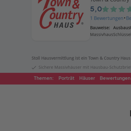
5,0
·
1 Bewertungen
B
Bauweise:
Ausbaust
Massivhaus
Schlüssel
Stoll Hausvermittlung ist ein Town & Country Haus
Sichere Massivhäuser mit Hausbau-Schutzbrie
Themen:
Porträt
Häuser
Bewertungen