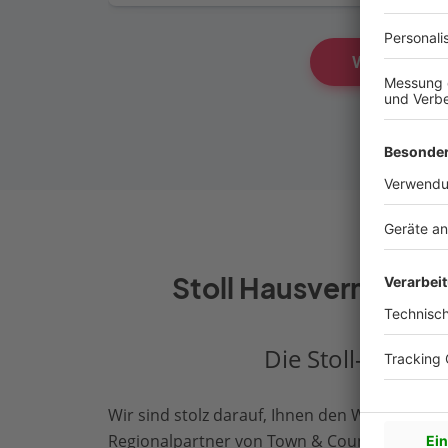
Weitere Häus
Stoll Hausvermittlu
Die Stoll-Hausve
Wir sind stolz darauf, Ihnen den Weg zu Ihr
Regionalpartner von Town & Country Haus in 