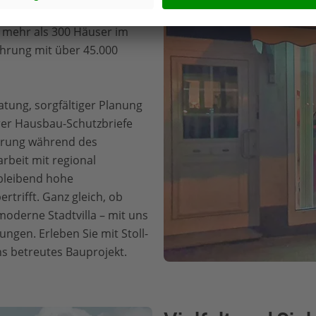
alt an. Seit 2003 haben wir
ll mehr als 300 Häuser im
ahrung mit über 45.000
atung, sorgfältiger Planung
er Hausbau-Schutzbriefe
herung während des
beit mit regional
bleibend hohe
rtrifft. Ganz gleich, ob
moderne Stadtvilla – mit uns
ungen. Erleben Sie mit Stoll-
s betreutes Bauprojekt.