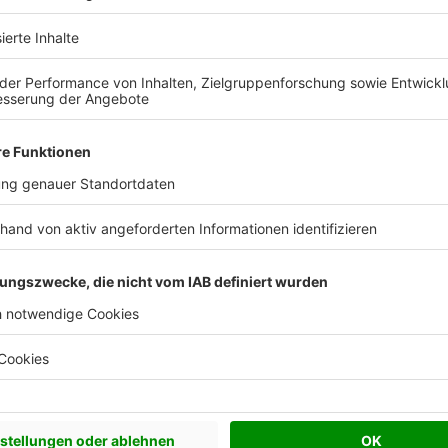
er von Stoll Hausvermittlung - Town & Country Haus Fran
ng - Town & Country Haus Franchis
rmittlung vereint Erfahrung, Qualität un
em Traumhaus zu ebnen. Als
St. Ingbert bieten wir Ihnen