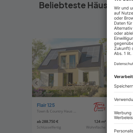
Beliebteste Häuser von
Vorheriges
Haus
Flair 125
Flair 
Town & Country Haus Deutschland
ab 288.750 €
124 m²
ab 264
Schlüsselfertig
Wohnfläche
Schlüss