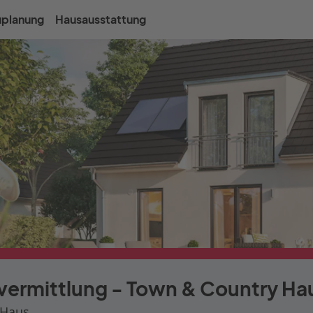
uplanung
Hausausstattung
svermittlung - Town & Country Ha
 Haus