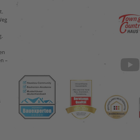
t.
 Weg
g.
hen
n –
s