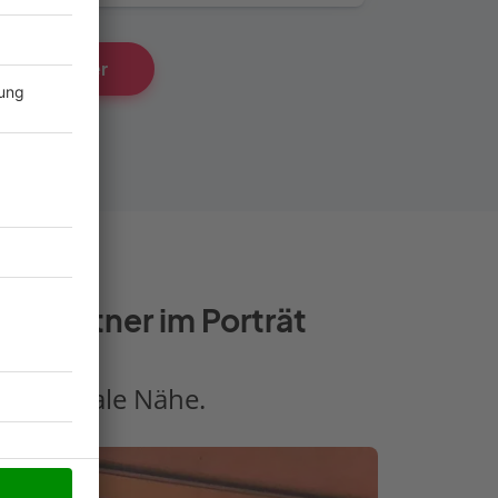
chise-Partner
e-Partner im Porträt
d regionale Nähe.